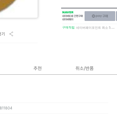
NAVER
네이버페이
네이버
구매하기
ID로
간편구매
구매적립
네이버페이포인트 최소 5.5% 적립
네이버페이
담기
추천
취소/반품
2811804