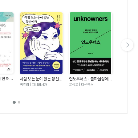
다음 슬라이드 보기
아무도 만만
위한 어린
사람 보는 눈이 없는 당신에
언노우너스 - 불확실성에
대화법
나이토 요시히토
의미를 잃
게 - 상처 주는 사람으로부
뛰어들어 가능성을 발견하
궈즈리 | 지니의서재
윤상윤 | 다산북스
하는 가장
터 나를 구하는 관계 심리학
는 사람들
위로