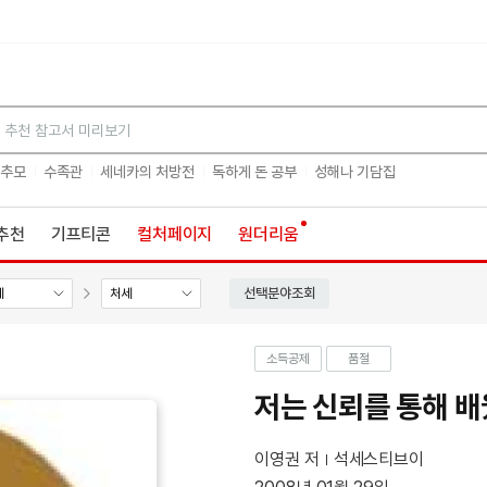
검색
 추모
수족관
세네카의 처방전
독하게 돈 공부
성해나 기담집
추천
기프티콘
컬처페이지
원더리움
선택분야조회
세
처세
소득공제
품절
저는 신뢰를 통해 
이영권 저
석세스티브이