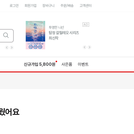
로그인
회원가입
장바구니
주문/배송
고객센터
AD
AD
유럽 도시 기행3
투명한 나선
풍성한 서사와 인문학적
탐정 갈릴레오 시리즈
통찰!
최신작
광고
광고
광고
광고
광고
히가시노게이고 추모
수족관
세네카의 처방전
독하게 돈 공부
성해나 기담집
이전 슬라이드 보기
다음 슬라이드 보기
이전
다음
신규가입 5,800원
사은품
이벤트
배웠어요