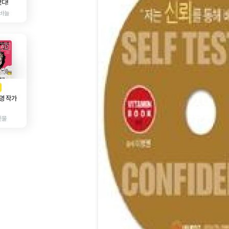
다!
바늘
AD
광고
영 작가
인물