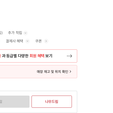
립)
추가 적립
결제사 혜택
쿠폰
추가 적립 안내 표시/숨기기
혜택 표시/숨기기
금
과 등급별 다양한
회원 혜택
보기
등록 페이지로 이동
매장 재고 및 위치 확인
절
나우드림