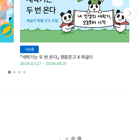
다음 슬라이드 보기
사은품
『새학기는 두 번 온다』 영풍문고 X 찌글이
이
2026.07.27 ~ 2026.08.31
20