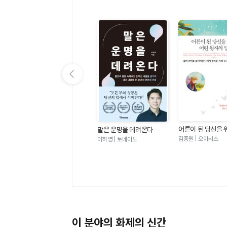
이전 슬라이드 보기
어른이 된 당신을 
 좋
심리학이 이토록 쓸모 있을
말은 운명을 데려온다
왕자의 말 - 삶의 
줄이야
김종원 | 오아시스
그라
박성미 | 한밤의책
이하영 | 토네이도
어버린 나에게 전
순수하고 찬란한 
이 분야의 화제의 신간