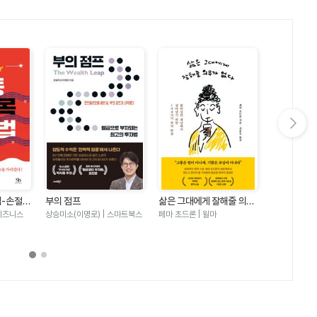
다음 슬라이드 보기
법-손절에
부의 점프
삶은 그대에게 잘해줄 의무
퇴근 후 10
 터닝포인
가 없다
국 주식 바
비즈니스
상승미소(이명로) | 스마트북스
페마 초드론 | 윌마
미부기 | 모티