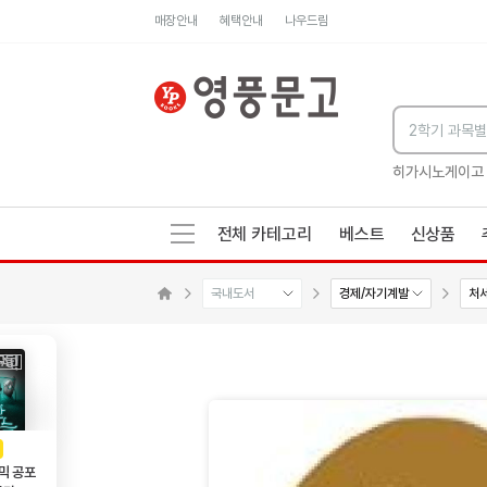
매장안내
혜택안내
나우드림
세네카의 처방전
독하게 돈 공부
성해나 기담집
히가시노게이고
전체 카테고리
베스트
신상품
국내도서
경제/자기계발
처
메인으로 이동
AD
광고
믹 공포