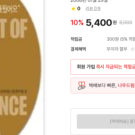
2008년 01월 29일
0
리뷰 0개
5,400
10%
원
6,000
300원
(5% 적
적립금
무이자 할부
결제혜택
혜택 표시/숨기기
회원 가입
즉시 지급되는 적립
택배보다 빠른,
나우드림
[택배배송] 품