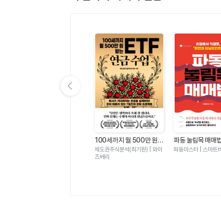
이전 슬라이드 보기
전
오늘 일 재밌었어 - 몰입은
100세까지 월 500만 원
파동 눌림목 매매
기회
있고 과로는 없는 하루
받는 ETF 연금 수업
서 익절로 반전의
브리 그로프 | 필름
제도권주식분석(최기원) | 와이
파동마스터 | 스마트
트
즈베리