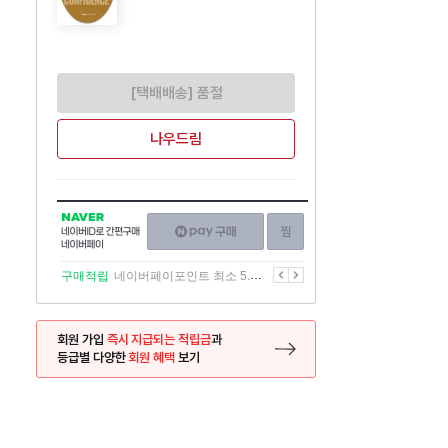
[택배배송] 품절
나우드림
NAVER
네이버페이
찜하기
네이버
구매하기
ID로
간편구매
이전
다음
구매적립
네이버페이포인트 최소 5.5% 적립
네이버페이
회원 가입
즉시 지급되는 적립금
과
등급별 다양한
회원 혜택
보기
등록 페이지로 이동