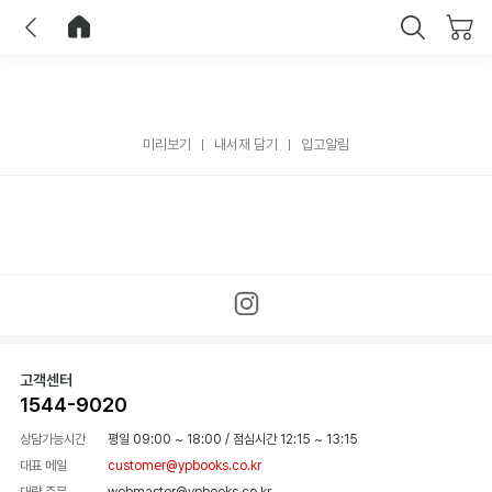
이전
홈으로 이동
닫기
미리보기
내서재 담기
입고알림
고객센터
1544-9020
상담가능시간
평일 09:00 ~ 18:00
/
점심시간 12:15 ~ 13:15
대표 메일
customer@ypbooks.co.kr
대량 주문
webmaster@ypbooks.co.kr