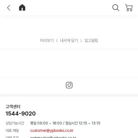
이전
홈으로 이동
닫기
미리보기
내서재 담기
입고알림
고객센터
1544-9020
상담가능시간
평일 09:00 ~ 18:00
/
점심시간 12:15 ~ 13:15
대표 메일
customer@ypbooks.co.kr
대량 주문
webmaster@ypbooks.co.kr