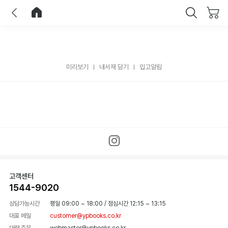
이전
홈으로 이동
닫기
미리보기
내서재 담기
입고알림
고객센터
1544-9020
상담가능시간
평일 09:00 ~ 18:00
/
점심시간 12:15 ~ 13:15
대표 메일
customer@ypbooks.co.kr
대량 주문
webmaster@ypbooks.co.kr