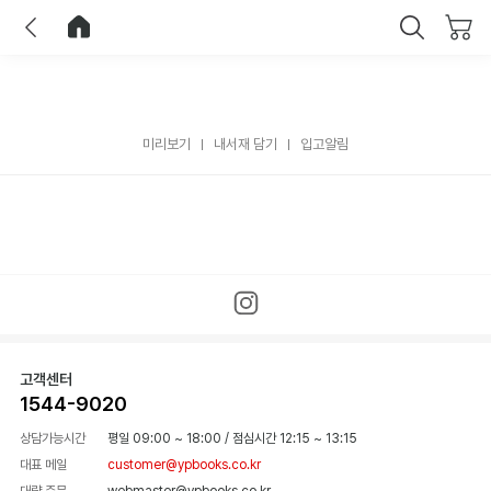
이전
홈으로 이동
닫기
미리보기
내서재 담기
입고알림
고객센터
1544-9020
상담가능시간
평일 09:00 ~ 18:00
/
점심시간 12:15 ~ 13:15
대표 메일
customer@ypbooks.co.kr
대량 주문
webmaster@ypbooks.co.kr