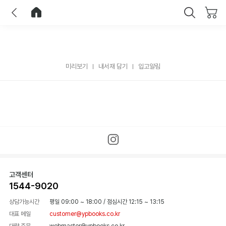
이전
홈으로 이동
닫기
미리보기
내서재 담기
입고알림
고객센터
1544-9020
상담가능시간
평일 09:00 ~ 18:00
/
점심시간 12:15 ~ 13:15
대표 메일
customer@ypbooks.co.kr
대량 주문
webmaster@ypbooks.co.kr