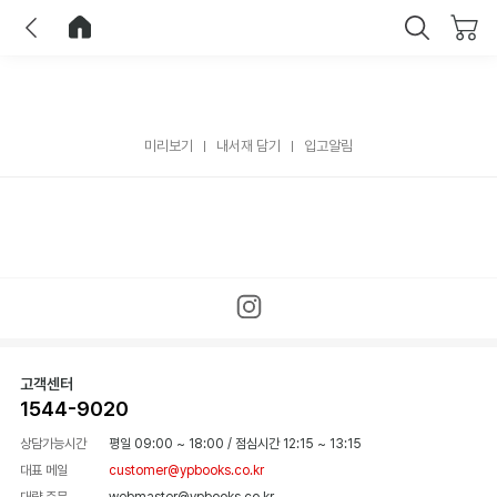
이전
홈으로 이동
닫기
미리보기
내서재 담기
입고알림
고객센터
1544-9020
상담가능시간
평일 09:00 ~ 18:00
/
점심시간 12:15 ~ 13:15
대표 메일
customer@ypbooks.co.kr
대량 주문
webmaster@ypbooks.co.kr