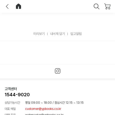
이전
홈으로 이동
닫기
미리보기
내서재 담기
입고알림
고객센터
1544-9020
상담가능시간
평일 09:00 ~ 18:00
/
점심시간 12:15 ~ 13:15
대표 메일
customer@ypbooks.co.kr
대량 주문
webmaster@ypbooks.co.kr