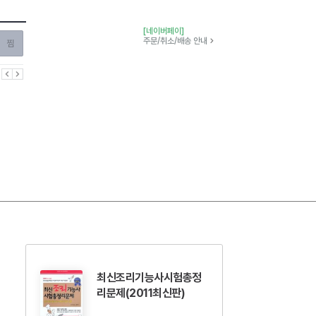
[네이버페이]
찜하기
주문/취소/배송 안내
이전
다음
최신조리기능사시험총정
리문제(2011최신판)