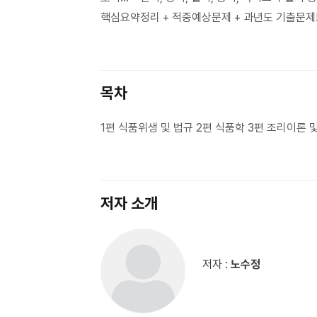
핵심요약정리 + 적중예상문제 + 과년도 기출문제!! 
목차
1편 식품위생 및 법규 2편 식품학 3편 조리이론
저자 소개
저자 :
노수정