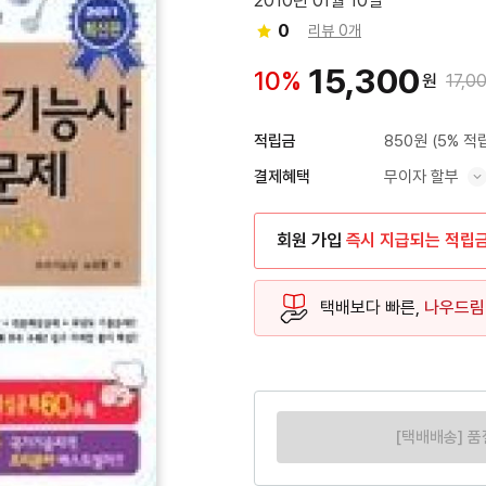
2010년 01월 10일
0
리뷰 0개
15,300
10%
원
17,0
850원
(5% 적
적립금
무이자 할부
결제혜택
혜택 표시/숨기기
회원 가입
즉시 지급되는 적립
택배보다 빠른,
나우드림
[택배배송] 품