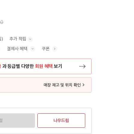
00
립)
추가 적립
결제사 혜택
쿠폰
추가 적립 안내 표시/숨기기
혜택 표시/숨기기
금
과 등급별 다양한
회원 혜택
보기
등록 페이지로 이동
매장 재고 및 위치 확인
절
나우드림