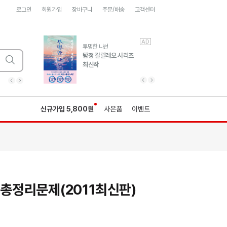
로그인
회원가입
장바구니
주문/배송
고객센터
AD
AD
유럽 도시 기행3
투명한 나선
풍성한 서사와 인문학적
탐정 갈릴레오 시리즈
통찰!
최신작
광고
광고
광고
광고
광고
히가시노게이고 추모
수족관
세네카의 처방전
독하게 돈 공부
성해나 기담집
이전 슬라이드 보기
다음 슬라이드 보기
이전
다음
신규가입 5,800원
사은품
이벤트
정리문제(2011최신판)