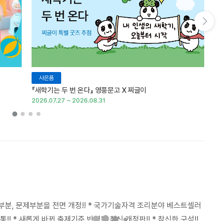
다음 슬라이드 보기
사은품
『새학기는 두 번 온다』 영풍문고 X 찌글이
이
2026.07.27 ~ 2026.08.31
20
부분, 문제부분을 전면 개정!! * 국가기술자격 조리분야 베스트셀러
 공통!! * 새롭게 바뀐 출제기준 반영된 최신 개정판!! * 참신한 구성!!