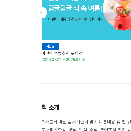
이전 슬라이드 보기
사은품
어린이 여름 추천 도서 🍉
2026.07.24 ~ 2026.08.16
책 소개
* 새롭게 바뀐 출제기준에 맞게 이론내용 및 법규
도서!!! * 한식, 양식, 일식, 중식, 복어조리 필기