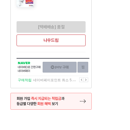
[택배배송] 품절
나우드림
NAVER
네이버페이
찜하기
네이버
구매하기
ID로
간편구매
이전
다음
구매적립
네이버페이포인트 최소 5.5% 적립
네이버페이
회원 가입
즉시 지급되는 적립금
과
등급별 다양한
회원 혜택
보기
등록 페이지로 이동