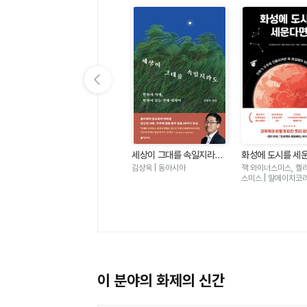
이전 슬라이드 보기
화학자K의 추리 과학실 -
을
세상이 그대를 속일지라도
화성에 도시를 세운
사건 파일 30개로 단숨에
- 변화의 시대 변하지 않는
인류가 우주에 진
이광렬 | 블랙피쉬
김상욱 | 동아시아
잭 와이너스미스, 켈
필수 과학을 잡아라
것에 대하여
꼭 해결해야 하는 
스미스 | 알에이치코
들
이 분야의 화제의 신간