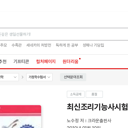
검색
 추모
수족관
세네카의 처방전
독하게 돈 공부
성해나 기담집
추천
기프티콘
컬처페이지
원더리움
선택분야조회
정학
가정학수험서
소득공제
품절
최신조리기능사시험총
노수정 저
크라운출판사