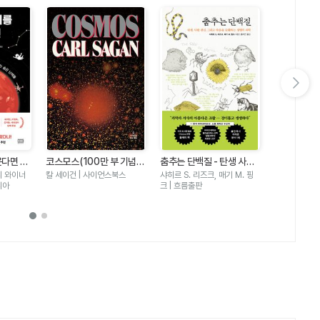
다음 슬라이드 보기
히스토리아 비
다면 -
코스모스(100만 부 기념
춤추는 단백질 - 탄생 사랑
년 전 지구 
최재천 | 지식
출하려면
판)
변신 그리고 죽음을 순환하
리 와이너
칼 세이건 | 사이언스북스
샤히르 S. 리즈크, 매기 M. 핑
변화와 AI까
숨은 난제
는 생명의 과학
리아
크 | 흐름출판
이 들려주는
토리