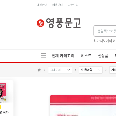
매장안내
혜택안내
나우드림
세네카의 처방전
독하게 돈 공부
성해나 기담집
히가시노게이고
전체 카테고리
베스트
신상품
국내도서
자연/과학
가
메인으로 이동
AD
광고
영 작가