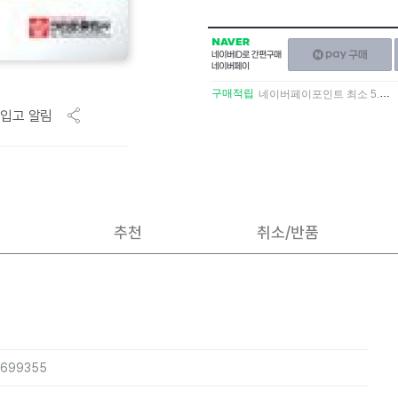
NAVER
네이버페이
네이버
구매하기
ID로
간편구매
구매적립
네이버페이포인트 최소 5.5% 적립
네이버페이
입고 알림
추천
취소/반품
0699355