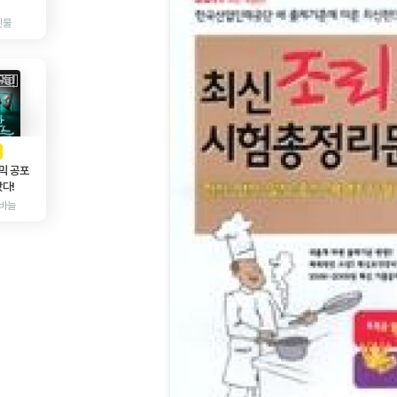
인물
AD
광고
믹 공포
다!
바늘