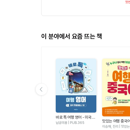
첫
이 분야에서 요즘 뜨는 책
이전 슬라이드 보기
바로 톡 여행 영어 - 미국 핫
어
NEW 맛있는 일본어 Level
맛있는 여행 중국어
플레이스 50
남궁의용 | PUB.365
정판
1 (본책 + 워크북 + 음원 Q
문선희 | 맛있는BOOKS
나 중국 여행 100
이승해, 진리 | 맛있
R 코드)(일본 여행X문화와