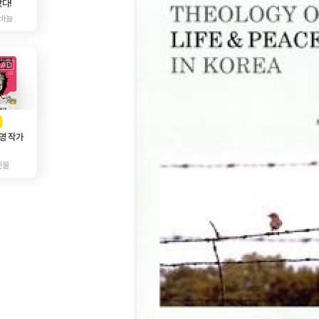
다!
바늘
AD
광고
영 작가
인물