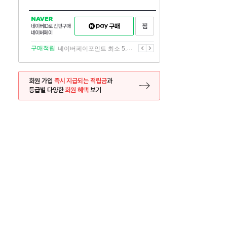
NAVER
네이버페이
찜하기
네이버
구매하기
ID로
간편구매
이전
다음
구매적립
네이버페이포인트 최소 5.5% 적립
네이버페이
회원 가입
즉시 지급되는 적립금
과
등급별 다양한
회원 혜택
보기
등록 페이지로 이동
사은품
사은품
달의 리뷰왕
신규가입시 최대 
26.01.01 ~ 2026.12.31
2025.12.31 ~ 2