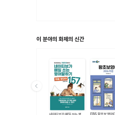
함께 배우는)(맛있는 일본
어 회화 시리즈1)
이 분야의 화제의 신간
이전 슬라이드 보기
EBS 왕초보 영어(
첼시의 Real 스몰토크 영어
IC
네이티브가 매일 쓰는 영어