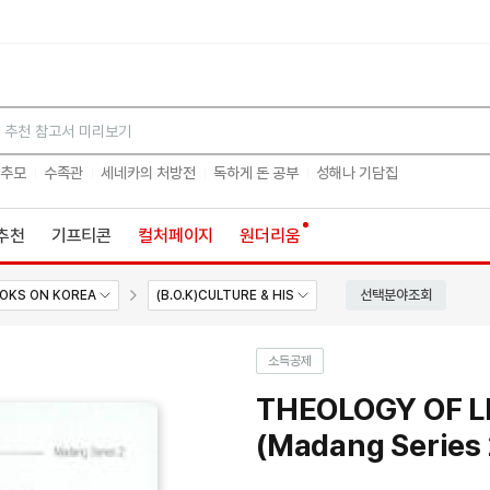
검색
 추모
수족관
세네카의 처방전
독하게 돈 공부
성해나 기담집
추천
기프티콘
컬처페이지
원더리움
선택분야조회
OKS ON KOREA
(B.O.K)CULTURE & HIS
소득공제
THEOLOGY OF LI
(Madang Series 