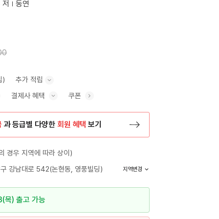
 저
동연
00
립)
추가 적립
결제사 혜택
쿠폰
추가 적립 안내 표시/숨기기
혜택 표시/숨기기
금
과 등급별 다양한
회원 혜택
보기
등록 페이지로 이동
 경우 지역에 따라 상이)
구 강남대로 542(논현동, 영풍빌딩)
지역변경
3(목) 출고 가능