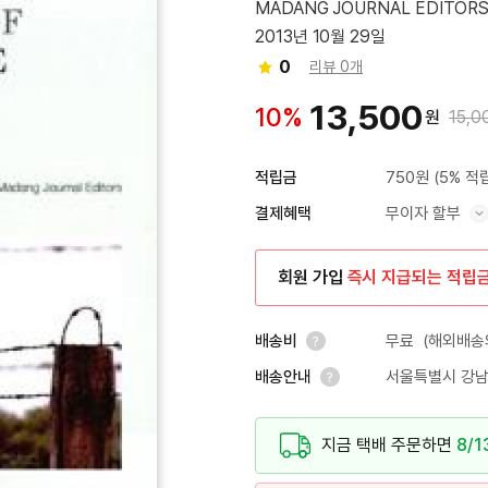
MADANG JOURNAL EDITORS
2013년 10월 29일
0
리뷰 0개
13,500
10%
원
15,0
750원
(5% 적
적립금
무이자 할부
결제혜택
혜택 표시/숨기기
회원 가입
즉시 지급되는 적립
무료
(해외배송의
배송비
서울특별시 강남
배송안내
안내 열기
안내 열기
지금 택배 주문하면
8/1