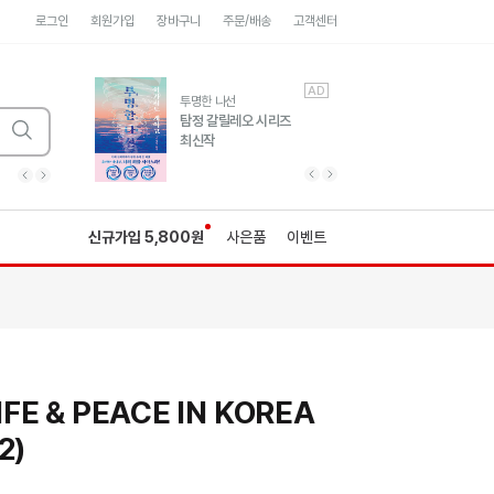
로그인
회원가입
장바구니
주문/배송
고객센터
AD
AD
유럽 도시 기행3
투명한 나선
풍성한 서사와 인문학적
탐정 갈릴레오 시리즈
통찰!
최신작
광고
광고
광고
광고
광고
히가시노게이고 추모
수족관
세네카의 처방전
독하게 돈 공부
성해나 기담집
이전 슬라이드 보기
다음 슬라이드 보기
이전
다음
신규가입 5,800원
사은품
이벤트
FE & PEACE IN KOREA
2)