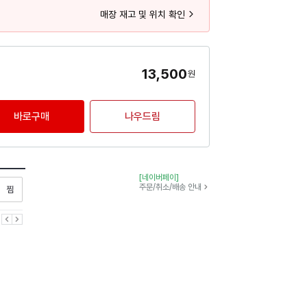
매장 재고 및 위치 확인
13,500
원
바로구매
나우드림
[네이버페이]
찜하기
주문/취소/배송 안내
이전
다음