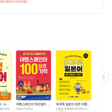
번째 리뷰어가 되어주세요
다음 슬라이드 보기
 - 누구
여행스페인어 100일의 기
맛있는 여행 
후루룩 일본어 생존 여행단
% 즐기기
적
미국 여행 1
어 + 말하기
는BOOKS
곽은미 | 넥서스
서영조 | 맛있
이동준,후루룩외국어연구소 |