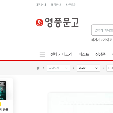
매장안내
혜택안내
나우드림
세네카의 처방전
독하게 돈 공부
성해나 기담집
히가시노게이고
전체 카테고리
베스트
신상품
국내도서
외국어
BO
수량감소
수량증가
메인으로 이동
AD
광고
믹 공포