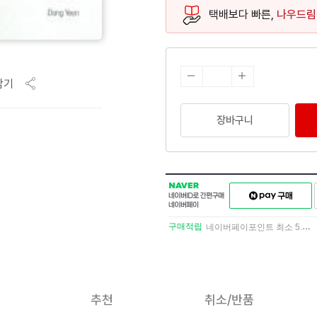
택배보다 빠른,
나우드림
담기
장바구니
NAVER
네이버페이
네이버
구매하기
ID로
간편구매
구매적립
네이버페이포인트 최소 5.5% 적립
네이버페이
추천
취소/반품