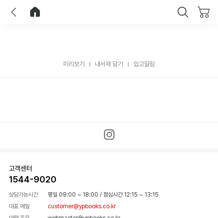
이전
홈으로 이동
닫기
미리보기
내서재 담기
입고알림
고객센터
1544-9020
상담가능시간
평일 09:00 ~ 18:00
/
점심시간 12:15 ~ 13:15
대표 메일
customer@ypbooks.co.kr
대량 주문
webmaster@ypbooks.co.kr