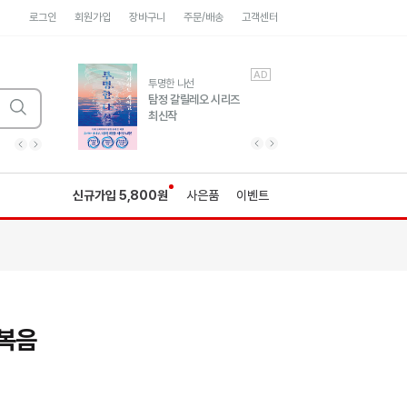
로그인
회원가입
장바구니
주문/배송
고객센터
AD
AD
유럽 도시 기행3
투명한 나선
풍성한 서사와 인문학적
탐정 갈릴레오 시리즈
통찰!
최신작
광고
광고
광고
광고
광고
히가시노게이고 추모
수족관
세네카의 처방전
독하게 돈 공부
성해나 기담집
이전 슬라이드 보기
다음 슬라이드 보기
이전
다음
신규가입 5,800원
사은품
이벤트
한복음