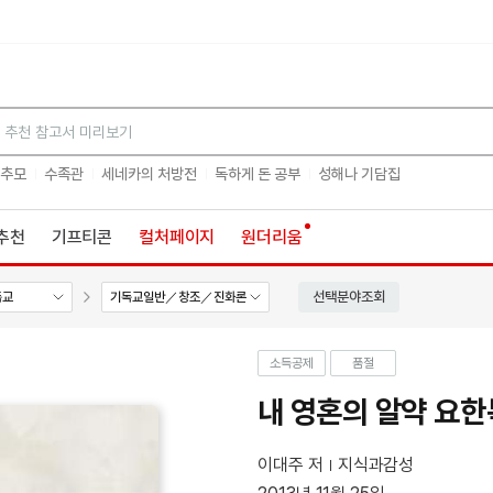
검색
 추모
수족관
세네카의 처방전
독하게 돈 공부
성해나 기담집
추천
기프티콘
컬처페이지
원더리움
선택분야조회
독교
기독교일반／창조／진화론
소득공제
품절
내 영혼의 알약 요
이대주 저
지식과감성