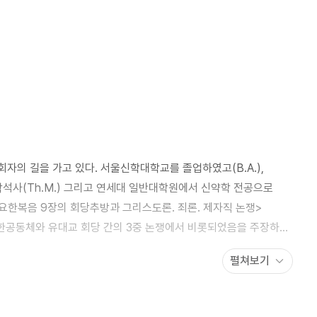
원동력 (요 10.31-42) 3. 기적을 일으키는 믿음은 따로 있다 (요
-57) 5. 감사하다면 마리아처럼 (요 12.1-11) 6. 살고 싶다면
다면, 이젠 ‘사랑’이다 (요 13.1-20) 8. 손 꼭 잡고 그날까지 (요
션 (요 16.7-15) 4. 예수님의 기도생활 가이드 (요 17.1-26) 5.
 길을 걸으면서도, 오직 그분의 십자가 (요19.1-37) 7. 기적을
일으키는 믿음은 따로 있다 Ⅱ(요 20.24-29) 8. 디베랴 호수에서 만나다 (요 21.1-25) Epilogue
회자의 길을 가고 있다. 서울신학대학교를 졸업하였고(B.A.),
사(Th.M.) 그리고 연세대 일반대학원에서 신약학 전공으로
<요한복음 9장의 회당추방과 그리스도론. 죄론. 제자직 논쟁>
한공동체와 유대교 회당 간의 3중 논쟁에서 비롯되었음을 주장하고,
 대한 새로운 전망을 제시하였다. 기독교대한성결교회에서 목사
펼쳐보기
사역하면서, KT 강동지사, 이노레드 등의 신우회 예배를 인도한다.
고 있다.