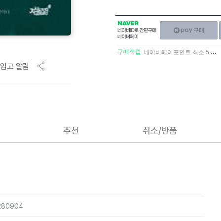
NAVER
네이버페이
네이버
구매하기
ID로
간편구매
구매적립
네이버페이포인트 최소 5.5% 적립
네이버페이
입고 알림
추천
취소/반품
5280904