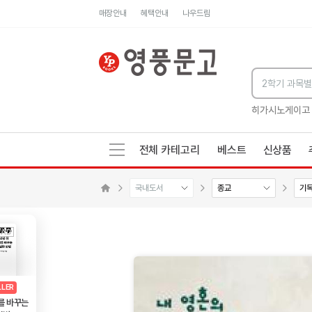
매장안내
혜택안내
나우드림
세네카의 처방전
독하게 돈 공부
성해나 기담집
히가시노게이고
전체 카테고리
베스트
신상품
국내도서
종교
기
메인으로 이동
AD
광고
LLER
를 바꾸는