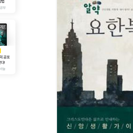
방법
 공부
AD
광고
믹 공포
다!
바늘