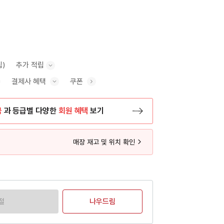
립)
추가 적립
결제사 혜택
쿠폰
추가 적립 안내 표시/숨기기
혜택 표시/숨기기
금
과 등급별 다양한
회원 혜택
보기
등록 페이지로 이동
매장 재고 및 위치 확인
절
나우드림