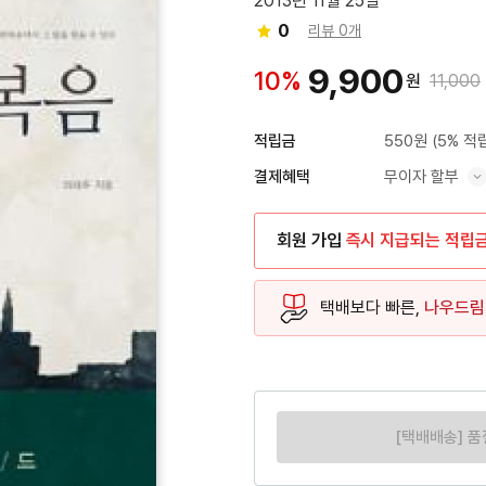
2013년 11월 25일
0
리뷰 0개
9,900
10%
원
11,000
550원
(5% 적
적립금
무이자 할부
결제혜택
혜택 표시/숨기기
회원 가입
즉시 지급되는 적립
택배보다 빠른,
나우드림
[택배배송] 품