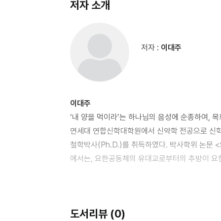
저자 소개
살리는 생명 음성 (요 10.1-18) 2. 폭풍 능력의 
11.17-27) 4. 소용돌이의 중심에 서라 (요 11.45
죽어야마 하는 역서 (요 12.20-36) 7. 그분을 알았
저자 :
이대주
13.21-30) Chapter Ⅳ 성령과 함께라면 혼자라도 괜찮아 1. 크리스천 생활 백서 (요 14.1-31) 2. 하나님의 열정이
내 안에 숨 쉬게 하라 (요 15.1-7) 3. 성령 내비게이
하나님 방식으로 승부하라 (요 18.1-40) 6. 좁은
이대주
‘내 양을 먹이라’는 하나님의 음성에 순종하여, 목
연세대 연합신학대학원에서 신약학 전공으로 신학석
철학박사(Ph.D.)를 취득하였다. 박사학위 논문 
에서는, 요한공동체의 유대교로부터의 추방이 요
세 논쟁들을 재구성함으로써 요한공동체의 추방에
안수를 받았다. 현재는 천호동성결교회 부목사로 
교단교재를 집필하고 연세대, 명지대 등에 출강하
도서리뷰 (0)