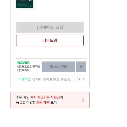
[택배배송] 품절
나우드림
NAVER
네이버페이
찜하기
네이버
구매하기
ID로
간편구매
이전
다음
구매적립
네이버페이포인트 최소 5.5% 적립
네이버페이
회원 가입
즉시 지급되는 적립금
과
등급별 다양한
회원 혜택
보기
등록 페이지로 이동