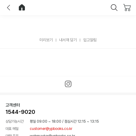
이전
홈으로 이동
닫기
미리보기
내서재 담기
입고알림
고객센터
1544-9020
상담가능시간
평일 09:00 ~ 18:00
/
점심시간 12:15 ~ 13:15
대표 메일
customer@ypbooks.co.kr
대량 주문
webmaster@ypbooks.co.kr