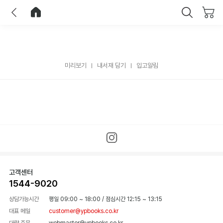
이전
홈으로 이동
닫기
미리보기
내서재 담기
입고알림
고객센터
1544-9020
상담가능시간
평일 09:00 ~ 18:00
/
점심시간 12:15 ~ 13:15
대표 메일
customer@ypbooks.co.kr
대량 주문
webmaster@ypbooks.co.kr