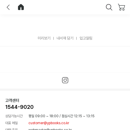
이전
홈으로 이동
닫기
미리보기
내서재 담기
입고알림
고객센터
1544-9020
상담가능시간
평일 09:00 ~ 18:00
/
점심시간 12:15 ~ 13:15
대표 메일
customer@ypbooks.co.kr
대량 주문
webmaster@ypbooks.co.kr