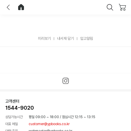
이전
홈으로 이동
닫기
미리보기
내서재 담기
입고알림
고객센터
1544-9020
상담가능시간
평일 09:00 ~ 18:00
/
점심시간 12:15 ~ 13:15
대표 메일
customer@ypbooks.co.kr
대량 주문
webmaster@ypbooks.co.kr