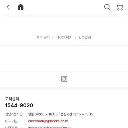
이전
홈으로 이동
닫기
미리보기
내서재 담기
입고알림
고객센터
1544-9020
상담가능시간
평일 09:00 ~ 18:00
/
점심시간 12:15 ~ 13:15
대표 메일
customer@ypbooks.co.kr
대량 주문
webmaster@ypbooks.co.kr