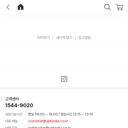
이전
홈으로 이동
닫기
미리보기
내서재 담기
입고알림
고객센터
1544-9020
상담가능시간
평일 09:00 ~ 18:00
/
점심시간 12:15 ~ 13:15
대표 메일
customer@ypbooks.co.kr
대량 주문
webmaster@ypbooks.co.kr