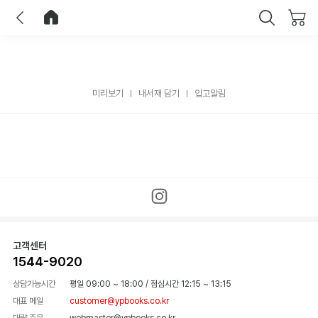
이전
홈으로 이동
닫기
미리보기
내서재 담기
입고알림
고객센터
1544-9020
상담가능시간
평일 09:00 ~ 18:00
/
점심시간 12:15 ~ 13:15
대표 메일
customer@ypbooks.co.kr
대량 주문
webmaster@ypbooks.co.kr