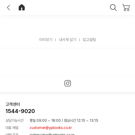
이전
홈으로 이동
닫기
미리보기
내서재 담기
입고알림
고객센터
1544-9020
상담가능시간
평일 09:00 ~ 18:00
/
점심시간 12:15 ~ 13:15
대표 메일
customer@ypbooks.co.kr
대량 주문
webmaster@ypbooks.co.kr