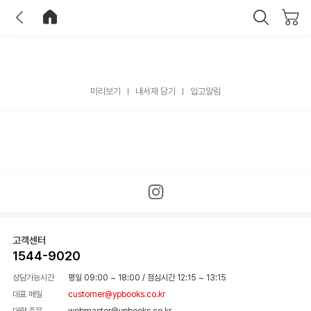
이전
홈으로 이동
닫기
미리보기
내서재 담기
입고알림
고객센터
1544-9020
상담가능시간
평일 09:00 ~ 18:00
/
점심시간 12:15 ~ 13:15
대표 메일
customer@ypbooks.co.kr
대량 주문
webmaster@ypbooks.co.kr