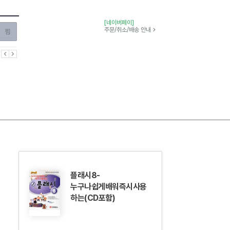
[네이버페이]
찜하기
주문/취소/배송 안내
이전
다음
플래시8-
누구나쉽게배워즉시사용
하는(CD포함)