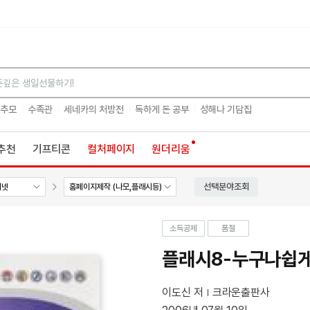
검색
 추모
수족관
세네카의 처방전
독하게 돈 공부
성해나 기담집
추천
기프티콘
컬처페이지
원더리움
선택분야조회
터넷
홈페이지제작 (나모,플래시등)
소득공제
품절
플래시8-누구나쉽
이도신 저
크라운출판사