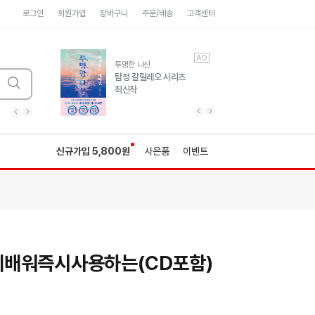
로그인
회원가입
장바구니
주문/배송
고객센터
AD
AD
유럽 도시 기행3
투명한 나선
풍성한 서사와 인문학적
탐정 갈릴레오 시리즈
통찰!
최신작
광고
광고
광고
광고
광고
히가시노게이고 추모
수족관
세네카의 처방전
독하게 돈 공부
성해나 기담집
이전 슬라이드 보기
다음 슬라이드 보기
이전
다음
신규가입 5,800원
사은품
이벤트
게배워즉시사용하는(CD포함)