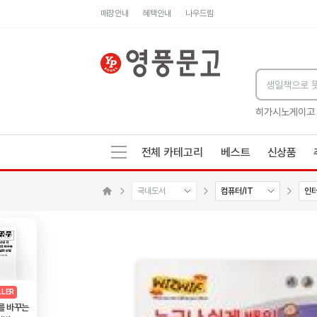
매장안내
혜택안내
나우드림
세네카의 처방전
독하게 돈 공부
성해나 기담집
히가시노게이고
전체 카테고리
베스트
신상품
국내도서
컴퓨터/IT
인
메인으로 이동
AD
광고
LLER
를 바꾸는