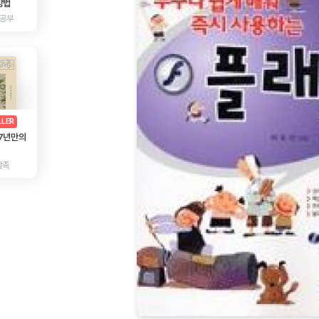
방법
 공부
AD
광고
LLER
 7년만의
감촉