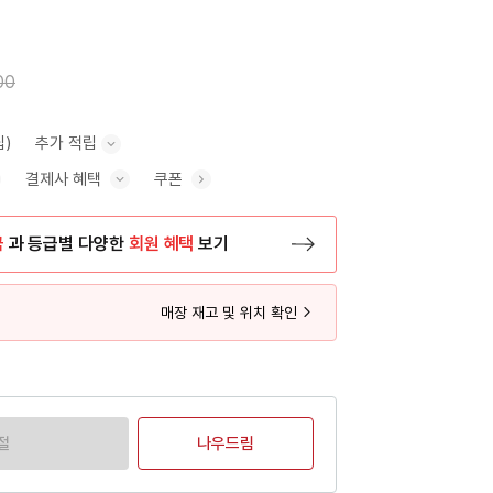
00
립)
추가 적립
결제사 혜택
쿠폰
추가 적립 안내 표시/숨기기
혜택 표시/숨기기
금
과 등급별 다양한
회원 혜택
보기
등록 페이지로 이동
매장 재고 및 위치 확인
절
나우드림