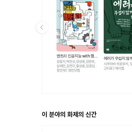
이전 슬라이드 보기
교
엔트리 인공지능 with 햄스
비전공자를 위한 이해할 수
에러가 무섭지 않게
3D
터 로봇 - 개정판
있는 파이썬 - 챗GPT 시대
강윤지,박찬규,강성웅,김원유,
최원영 | 티더블유아이지
- 에러 잘 읽는 법
안당
사쿠라바 히로유키, 
심재민,김연구,홍성용,김경상,
에 최적화된 파이썬 공부법
적으로 디버깅하고
고타로 | 제이펍
정인재 | 영진닷컴
이 쉬운 코드를 작
까지
이 분야의 화제의 신간