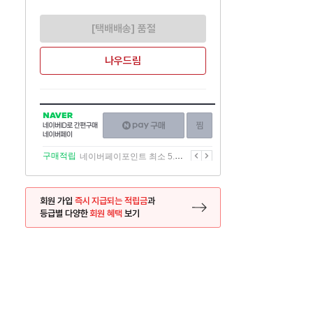
[택배배송] 품절
나우드림
NAVER
네이버페이
찜하기
네이버
구매하기
ID로
간편구매
이전
다음
구매적립
네이버페이포인트 최소 5.5% 적립
네이버페이
회원 가입
즉시 지급되는 적립금
과
등급별 다양한
회원 혜택
보기
등록 페이지로 이동