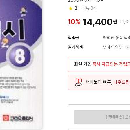
2006년 07월 10일
0
리뷰 0개
14,400
10%
원
16,0
800원
(5% 적
적립금
무이자 할부
결제혜택
혜택 표시/숨기기
회원 가입
즉시 지급되는 적립
택배보다 빠른,
나우드림
[택배배송] 품