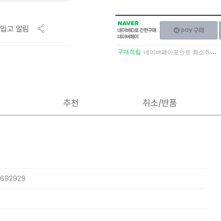
NAVER
네이버페이
입고 알림
네이버
구매하기
ID로
간편구매
구매적립
네이버페이포인트 최소 5.5% 적립
네이버페이
추천
취소/반품
0692929