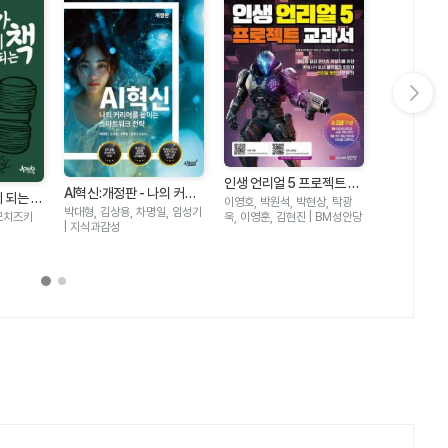
다음 슬라이드 보기
인생 언리얼 5 프로젝트 교
AI혁신:개정판 - 나의 커리
비전공자를 
 되는 책
과서 - 언리얼 엔진으로 3D
이영호, 박원석, 박현상, 탁광
어를 높이는 스마트워크 전
있는 파이썬 
박대형, 김상용, 차명일, 임성기
최원영 | 티
부터 효율
이머시브 콘텐츠 개발
욱, 이영훈, 김현진 | BM성안당
모치즈키
략
에 최적화된
| 지식과감성
 디버깅
성하는 법