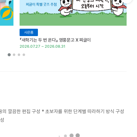
다음 슬라이드 보기
사은품
『새학기는 두 번 온다』 영풍문고 X 찌글이
이
2026.07.27 ~ 2026.08.31
20
내용의 깔끔한 편집 구성 * 초보자를 위한 단계별 따라하기 방식 구성
구성