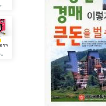
감촉
AD
광고
영 작가
인물