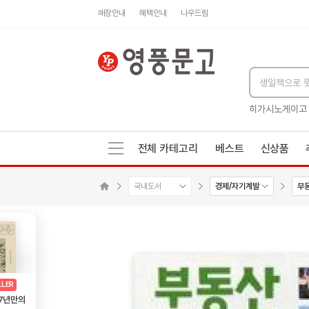
매장안내
혜택안내
나우드림
세네카의 처방전
독하게 돈 공부
성해나 기담집
히가시노게이고
전체 카테고리
베스트
신상품
국내도서
경제/자기계발
부
메인으로 이동
AD
광고
LLER
 7년만의