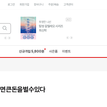
로그인
회원가입
장바구니
주문/배송
고객센터
AD
AD
유럽 도시 기행3
투명한 나선
풍성한 서사와 인문학적
탐정 갈릴레오 시리즈
통찰!
최신작
광고
광고
광고
광고
광고
히가시노게이고 추모
수족관
세네카의 처방전
독하게 돈 공부
성해나 기담집
이전 슬라이드 보기
다음 슬라이드 보기
이전
다음
신규가입 5,800원
사은품
이벤트
면큰돈을벌수있다