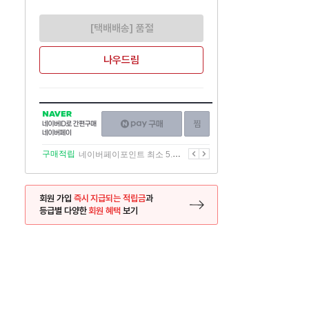
[택배배송] 품절
나우드림
NAVER
네이버페이
찜하기
네이버
구매하기
ID로
간편구매
이전
다음
구매적립
네이버페이포인트 최소 5.5% 적립
네이버페이
회원 가입
즉시 지급되는 적립금
과
등급별 다양한
회원 혜택
보기
등록 페이지로 이동