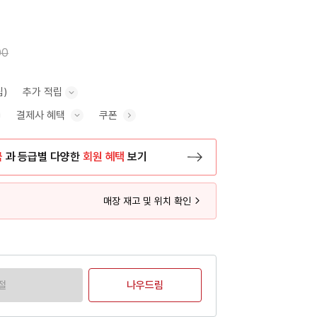
00
립)
추가 적립
결제사 혜택
쿠폰
추가 적립 안내 표시/숨기기
혜택 표시/숨기기
금
과 등급별 다양한
회원 혜택
보기
등록 페이지로 이동
매장 재고 및 위치 확인
절
나우드림