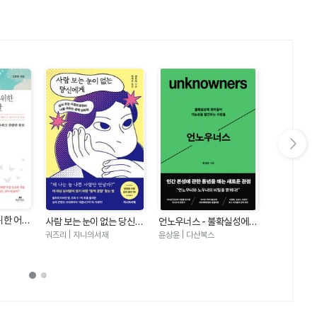
달이다 61. 소유권이전등기의 촉탁과 인도명령은 이렇다 62. 배당의 절차는 이렇다
PART 7 매각관련 과정을
다음 슬라이드 보기
아무도 만만
위한 어린
사람 보는 눈이 없는 당신에
언노우너스 - 불확실성에
대화법
나이토 요시히토
의미를 잃
게 - 상처 주는 사람으로부
뛰어들어 가능성을 발견하
궈즈리 | 지니의서재
윤상윤 | 다산북스
하는 가장
터 나를 구하는 관계 심리학
는 사람들
위로