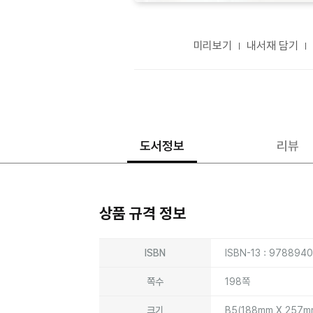
미리보기
내서재 담기
도서정보
리뷰
상품 규격 정보
상품상세정보
ISBN
ISBN-13 : 978894
쪽수
198쪽
크기
B5(188mm X 257