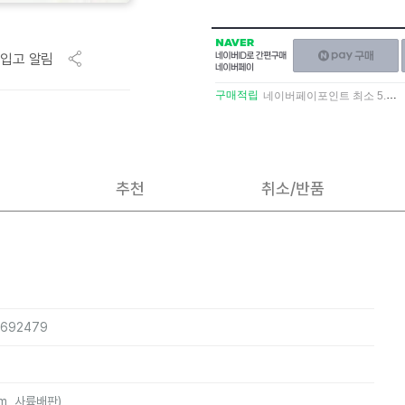
NAVER
네이버페이
입고 알림
네이버
구매하기
ID로
간편구매
구매적립
네이버페이포인트 최소 5.5% 적립
네이버페이
추천
취소/반품
0692479
mm, 사륙배판)