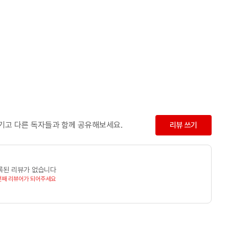
(유치권) 32. 권리를 이해한다-9 (환매등기) 33. 권리를 이해한다-10 (예고등기) 34. 배당에서 주의할 점은 이렇다
다
35. 주택임대차보호법을 알아야 임차인 분석이 가능하다 36.
 어떻게 되나
아본다 42.
남기고 다른 독자들과 함께 공유해보세요.
리뷰 쓰기
한다
PART 5 시장조사를 잘 하면 돈의 흐름이 보인다
47. 완벽한
록된 리뷰가 없습니다
번째 리뷰어가 되어주세요
각절차로 경매의 주의사항을 알 수 있다
55. 경매신청에 하자가