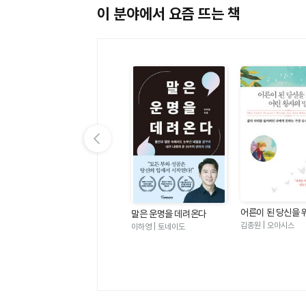
이 분야에서 요즘 뜨는 책
꼼꼼하게 챙긴다
63. 매각 당일에 반드시
이전 슬라이드 보기
어른이 된 당신을 
 좋
심리학이 이토록 쓸모 있을
말은 운명을 데려온다
왕자의 말 - 삶의 
줄이야
김종원 | 오아시스
그라
박성미 | 한밤의책
이하영 | 토네이도
어버린 나에게 전
순수하고 찬란한 