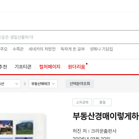
검색
 추모
수족관
세네카의 처방전
독하게 돈 공부
성해나 기담집
추천
기프티콘
컬처페이지
원더리움
선택분야조회
동산
부동산재테크
소득공제
품절
부동산경매이렇게하
허진 저
크라운출판사