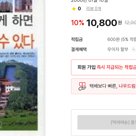
2006년 01월 10일
0
리뷰 0개
10,800
10%
원
12,0
600원
(5% 적
적립금
무이자 할부
결제혜택
혜택 표시/숨기기
회원 가입
즉시 지급되는 적립
택배보다 빠른,
나우드림
[택배배송] 품