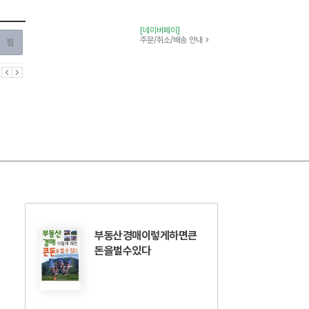
[네이버페이]
찜하기
주문/취소/배송 안내
이전
다음
부동산경매이렇게하면큰
돈을벌수있다