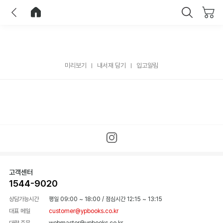
이전
홈으로 이동
닫기
미리보기
내서재 담기
입고알림
고객센터
1544-9020
상담가능시간
평일 09:00 ~ 18:00
/
점심시간 12:15 ~ 13:15
대표 메일
customer@ypbooks.co.kr
대량 주문
webmaster@ypbooks.co.kr