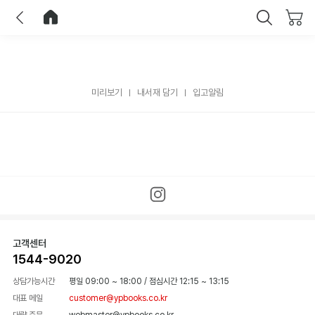
이전
홈으로 이동
닫기
미리보기
내서재 담기
입고알림
고객센터
1544-9020
상담가능시간
평일 09:00 ~ 18:00
/
점심시간 12:15 ~ 13:15
대표 메일
customer@ypbooks.co.kr
대량 주문
webmaster@ypbooks.co.kr