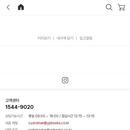
이전
홈으로 이동
닫기
미리보기
내서재 담기
입고알림
고객센터
1544-9020
상담가능시간
평일 09:00 ~ 18:00
/
점심시간 12:15 ~ 13:15
대표 메일
customer@ypbooks.co.kr
대량 주문
webmaster@ypbooks.co.kr