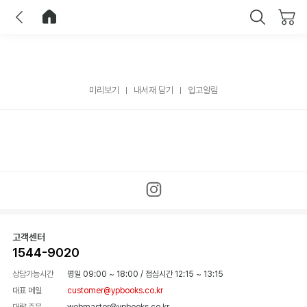
이전
홈으로 이동
닫기
미리보기
내서재 담기
입고알림
고객센터
1544-9020
상담가능시간
평일 09:00 ~ 18:00
/
점심시간 12:15 ~ 13:15
대표 메일
customer@ypbooks.co.kr
대량 주문
webmaster@ypbooks.co.kr