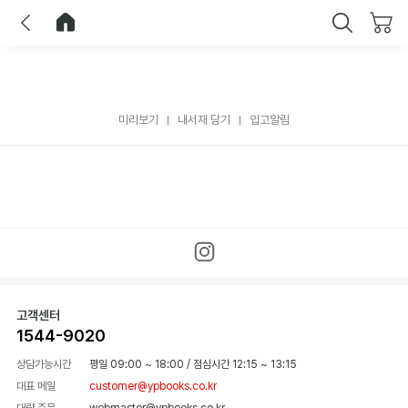
이전
홈으로 이동
닫기
미리보기
내서재 담기
입고알림
고객센터
1544-9020
상담가능시간
평일 09:00 ~ 18:00
/
점심시간 12:15 ~ 13:15
대표 메일
customer@ypbooks.co.kr
대량 주문
webmaster@ypbooks.co.kr