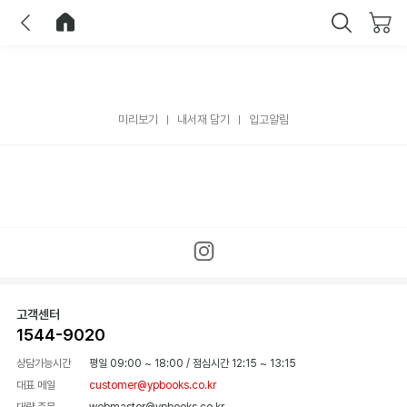
이전
홈으로 이동
닫기
미리보기
내서재 담기
입고알림
고객센터
1544-9020
상담가능시간
평일 09:00 ~ 18:00
/
점심시간 12:15 ~ 13:15
대표 메일
customer@ypbooks.co.kr
대량 주문
webmaster@ypbooks.co.kr