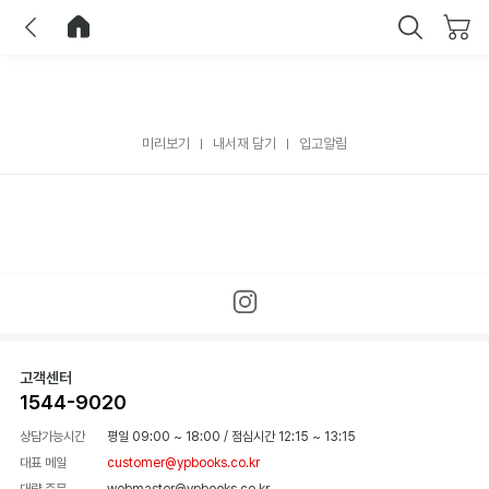
이전
홈으로 이동
닫기
미리보기
내서재 담기
입고알림
고객센터
1544-9020
상담가능시간
평일 09:00 ~ 18:00
/
점심시간 12:15 ~ 13:15
대표 메일
customer@ypbooks.co.kr
대량 주문
webmaster@ypbooks.co.kr