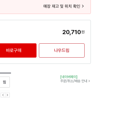
매장 재고 및 위치 확인
20,710
원
바로구매
나우드림
[네이버페이]
찜하기
주문/취소/배송 안내
이전
다음