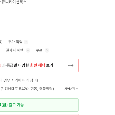
커뮤니케이션북스
립)
추가 적립
결제사 혜택
쿠폰
추가 적립 안내 표시/숨기기
혜택 표시/숨기기
금
과 등급별 다양한
회원 혜택
보기
등록 페이지로 이동
 경우 지역에 따라 상이)
구 강남대로 542(논현동, 영풍빌딩)
지역변경
4(금) 출고 가능