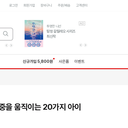
로그인
회원가입
장바구니
주문/배송
고객센터
AD
AD
유럽 도시 기행3
투명한 나선
풍성한 서사와 인문학적
탐정 갈릴레오 시리즈
통찰!
최신작
광고
광고
광고
광고
광고
히가시노게이고 추모
수족관
세네카의 처방전
독하게 돈 공부
성해나 기담집
이전 슬라이드 보기
다음 슬라이드 보기
이전
다음
신규가입 5,800원
사은품
이벤트
중을 움직이는 20가지 아이