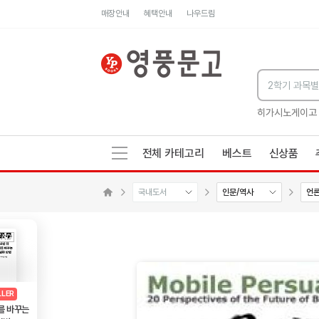
매장안내
혜택안내
나우드림
세네카의 처방전
독하게 돈 공부
성해나 기담집
히가시노게이고
전체 카테고리
베스트
신상품
국내도서
인문/역사
언
수량감소
수량증가
메인으로 이동
AD
광고
LLER
를 바꾸는