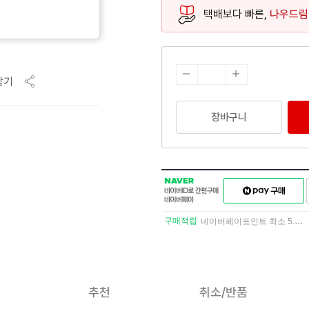
택배보다 빠른,
나우드림
담기
장바구니
NAVER
네이버페이
네이버
구매하기
ID로
간편구매
구매적립
네이버페이포인트 최소 5.5% 적립
네이버페이
추천
취소/반품