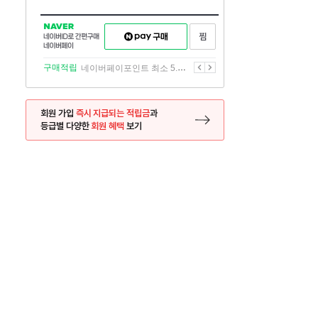
NAVER
네이버페이
찜하기
네이버
구매하기
ID로
간편구매
이전
다음
구매적립
네이버페이포인트 최소 5.5% 적립
네이버페이
회원 가입
즉시 지급되는 적립금
과
등급별 다양한
회원 혜택
보기
등록 페이지로 이동
사은품
사은품
달의 리뷰왕
신규가입시 최대 
26.01.01 ~ 2026.12.31
2025.12.31 ~ 2