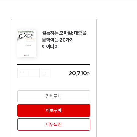
설득하는 모바일: 대중을
수량감소
수량증가
움직이는 20가지
아이디어
20,710
원
장바구니
바로구매
나우드림