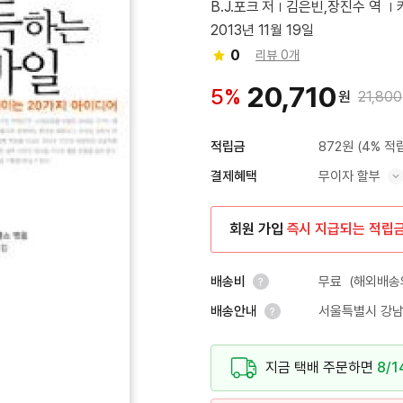
B.J.포크 저
김은빈,장진수 역
2013년 11월 19일
0
리뷰 0개
20,710
5%
원
21,800
872원
(4% 적
적립금
무이자 할부
결제혜택
혜택 표시/숨기기
회원 가입
즉시 지급되는 적립
무료
(해외배송의
배송비
서울특별시 강남
배송안내
안내 열기
안내 열기
지금 택배 주문하면
8/1