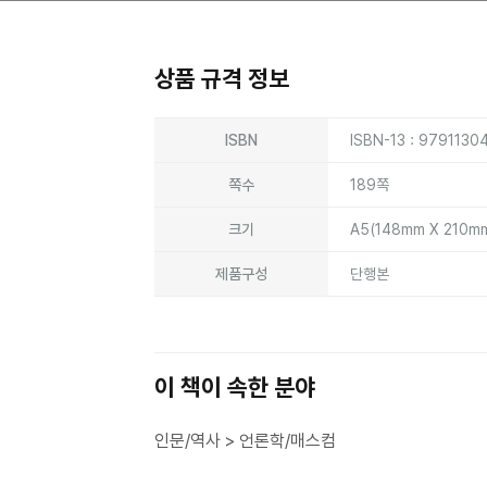
상품 규격 정보
상품상세정보
ISBN
ISBN-13 : 979113
쪽수
189쪽
크기
A5(148mm X 210m
제품구성
단행본
이 책이 속한 분야
인문/역사 > 언론학/매스컴