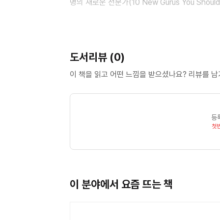
명의 새로운 전문가(10 New Gurus You Sho
'설득기술학: 우리의 생각과 행동을 바꾸기 위한 컴퓨터의 활
Change What We Think and Do)'과 '부모들
도서리뷰 (0)
딘 에클스(Dean Eckles)
미국 스탠퍼드대학교의 커뮤니케이션학과 박사과정
이 책을 읽고 어떤 느낌을 받으셨나요? 리뷰를 
관심 분야는 상호적 기술이 사람들의 행동과 상호
설득기술학연구소에서 모바일 설득 연구의 공동책임
연구소(Communication Between Humans an
등
첫
옮긴이 김은빈
서울대학교에서 미학과 언론정보학을 전공하고 삼
대학원에서 언론정보학 석사학위를 받았으며, 현재
커뮤니케이션 네트워크다.
이 분야에서 요즘 뜨는 책
옮긴이 장진수