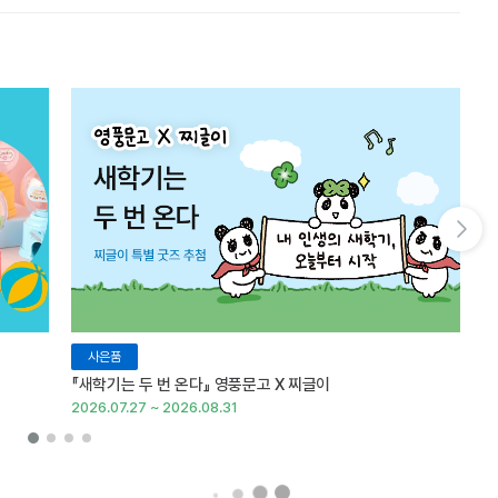
다음 슬라이드 보기
사은품
『새학기는 두 번 온다』 영풍문고 X 찌글이
이
2026.07.27 ~ 2026.08.31
20