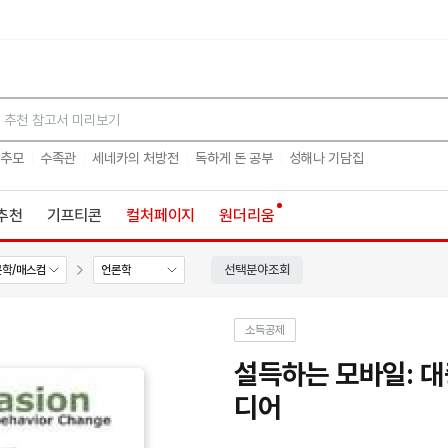
검색
 추모
수족관
세네카의 처방전
독하게 돈 공부
성해나 기담집
추천
기프티콘
컬처페이지
원더리움
선택분야조회
론학/매스컴
언론학
소득공제
설득하는 모바일: 대
디어