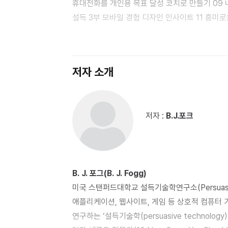
휴대전화를 개인용 목표 달성 코치로 만들기 09 내 손 안의 개인용 건강 도우미 10 일상 행동 변화를 위한 모바일
설득 3부 모바일 경험 디자인 인사이트 11 흥미로운 모바일 경험의 디자인 12 성공적인 모바일 마케팅을 위한 네
개의 기둥 13 설득력 있는 현실 속 가상 게임: 유비쿼터스 컴퓨팅 세계에서의 수사적 게임 디자인 14 모바일 설득
그리고 의미의 힘 15 모바일 설득의 디자인 법칙 4부 미래를 위한 큰 그림 16 단순함에 대한 필요성 17 건강관리에
재시동을 건 젯슨 세대 18 모바일 설득의 윤리적 위험 19 모바일 세상에서 설득의 재정의 20 모바일 설득에 대한
저자 소개
당신의 관점 부록 이동성을 통한 설득력 향상
저자 :
B.J.포크
B. J. 포그(B. J. Fogg)
미국 스탠퍼드대학교 설득기술학연구소(Persuasiv
애플리케이션, 웹사이트, 게임 등 상호적 컴퓨터
연구하는 ‘설득기술학(persuasive technol