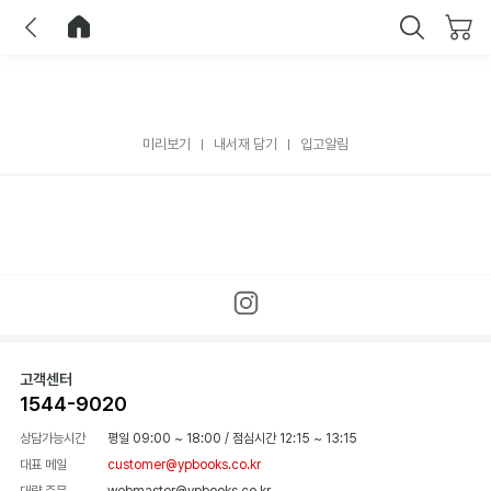
이전
홈으로 이동
닫기
미리보기
내서재 담기
입고알림
고객센터
1544-9020
상담가능시간
평일 09:00 ~ 18:00
/
점심시간 12:15 ~ 13:15
대표 메일
customer@ypbooks.co.kr
대량 주문
webmaster@ypbooks.co.kr