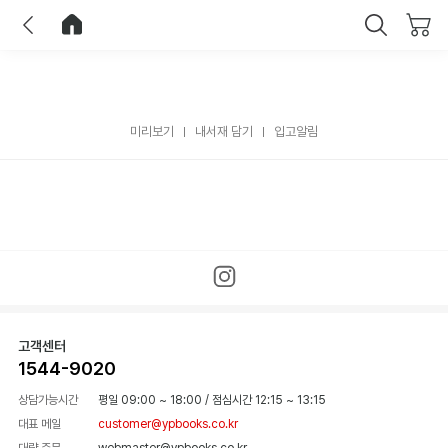
이전
홈으로 이동
닫기
미리보기
내서재 담기
입고알림
고객센터
1544-9020
상담가능시간
평일 09:00 ~ 18:00
/
점심시간 12:15 ~ 13:15
대표 메일
customer@ypbooks.co.kr
대량 주문
webmaster@ypbooks.co.kr