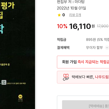
편집부 저
마더텅
2022년 10월 01일
0
리뷰 0개
16,110
10%
원
17,900
895원
(5% 적
적립금
무이자 할부
결제혜택
혜택 표시/숨기기
회원 가입
즉시 지급되는 적립
택배보다 빠른,
나우드림
[택배배송] 품