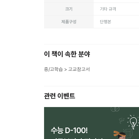
크기
기타 규격
제품구성
단행본
이 책이 속한 분야
중/고학습 > 고교참고서
관련 이벤트