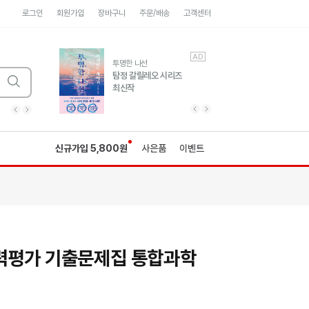
로그인
회원가입
장바구니
주문/배송
고객센터
AD
AD
유럽 도시 기행3
투명한 나선
풍성한 서사와 인문학적
탐정 갈릴레오 시리즈
통찰!
최신작
광고
광고
광고
광고
광고
히가시노게이고 추모
수족관
세네카의 처방전
독하게 돈 공부
성해나 기담집
이전 슬라이드 보기
다음 슬라이드 보기
이전
다음
신규가입 5,800원
사은품
이벤트
력평가 기출문제집 통합과학