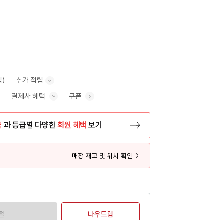
립)
추가 적립
결제사 혜택
쿠폰
추가 적립 안내 표시/숨기기
혜택 표시/숨기기
금
과 등급별 다양한
회원 혜택
보기
등록 페이지로 이동
매장 재고 및 위치 확인
절
나우드림