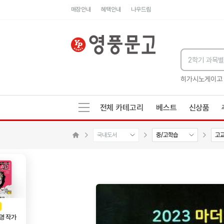
매장안내
혜택안내
나우드림
세네카의 처방전
독하게 돈 공부
성해나 기담집
히가시노게이고
전체 카테고리
베스트
신상품
국내도서
중/고학습
고
메인으로 이동
AD
광고
영 작가