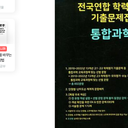
인물
AD
광고
LLER
를 바꾸는
방법
 공부