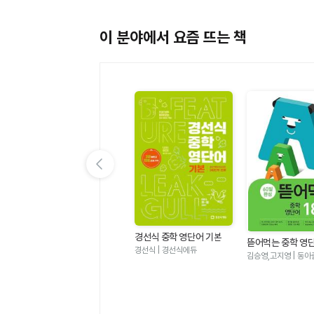
이 분야에서 요즘 뜨는 책
이전 슬라이드 보기
EBS 수능특강 국어영역 문
26
경선식 중학 영단어 기본
학(2025)-2026학년도
EBS(한국교육방송공사) 편집
뜯어먹는 중학 영단
과
구
수능 연계교재
부 | 한국교육방송공사
경선식 | 경선식에듀
0-60일 완성
김승영,고지영 | 동아