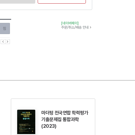
[네이버페이]
찜하기
주문/취소/배송 안내
이전
다음
마더텅 전국연합 학력평가
기출문제집 통합과학
(2023)