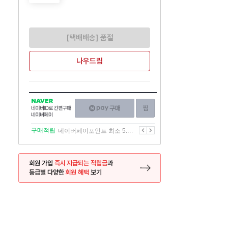
[택배배송] 품절
나우드림
NAVER
네이버페이
찜하기
네이버
구매하기
ID로
간편구매
이전
다음
구매적립
네이버페이포인트 최소 5.5% 적립
네이버페이
회원 가입
즉시 지급되는 적립금
과
등급별 다양한
회원 혜택
보기
등록 페이지로 이동