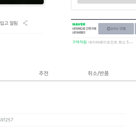
입고 알림
NAVER
네이버페이
네이버
구매하기
ID로
간편구매
구매적립
네이버페이포인트 최소 5.5% 적립
네이버페이
추천
취소/반품
591257