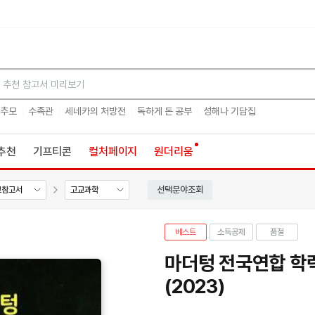
검색
 추모
수족관
세네카의 처방전
독하게 돈 공부
성해나 기담집
추천
기프티콘
컬처페이지
원더리움
선택분야조회
교참고서
고교과학
베스트
소득공제
품절
마더텅 전국연합 학
(2023)