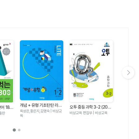
다음 슬라이드 보기
미리 수능 영
개념 + 유형 기초탄탄 라이
오투 중등 과학 3-2 (202
어 180
중학생을 위
김기훈,쎄듀 
트 중등 수학 1-2(2022 개
육성은,황은지,김명숙 | 비상교
5)-2015개정교육과정
비상교육 편집부 | 비상교육
단추
출판
| 쎄듀
정교육과정)(2025년 중1
육
적용)