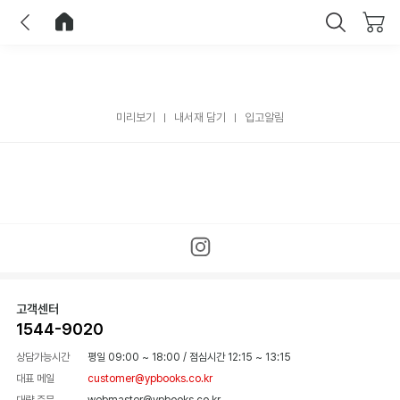
이전
홈으로 이동
닫기
미리보기
내서재 담기
입고알림
고객센터
1544-9020
상담가능시간
평일 09:00 ~ 18:00
/
점심시간 12:15 ~ 13:15
대표 메일
customer@ypbooks.co.kr
대량 주문
webmaster@ypbooks.co.kr