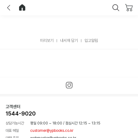
이전
홈으로 이동
닫기
미리보기
내서재 담기
입고알림
고객센터
1544-9020
상담가능시간
평일 09:00 ~ 18:00
/
점심시간 12:15 ~ 13:15
대표 메일
customer@ypbooks.co.kr
대량 주문
webmaster@ypbooks.co.kr