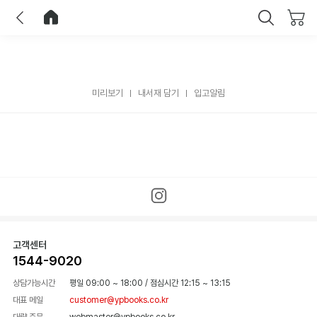
이전
홈으로 이동
닫기
미리보기
내서재 담기
입고알림
고객센터
1544-9020
상담가능시간
평일 09:00 ~ 18:00
/
점심시간 12:15 ~ 13:15
대표 메일
customer@ypbooks.co.kr
대량 주문
webmaster@ypbooks.co.kr