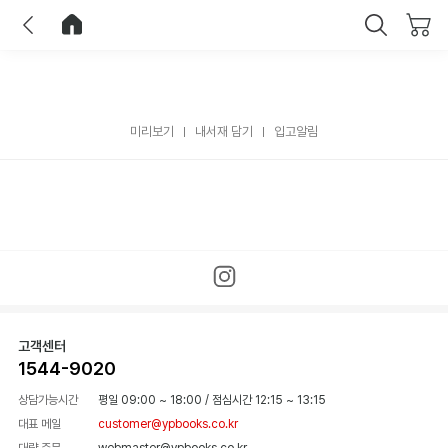
이전
홈으로 이동
닫기
미리보기
내서재 담기
입고알림
고객센터
1544-9020
상담가능시간
평일 09:00 ~ 18:00
/
점심시간 12:15 ~ 13:15
대표 메일
customer@ypbooks.co.kr
대량 주문
webmaster@ypbooks.co.kr