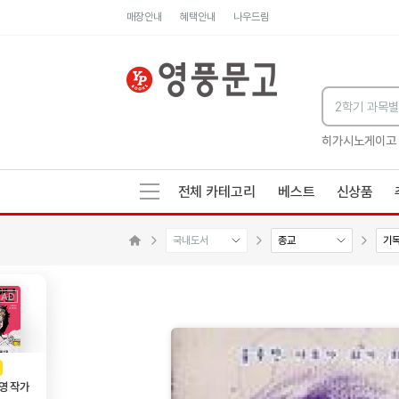
매장안내
혜택안내
나우드림
세네카의 처방전
독하게 돈 공부
성해나 기담집
히가시노게이고
전체 카테고리
베스트
신상품
국내도서
종교
기
수량감소
수량증가
메인으로 이동
AD
광고
영 작가