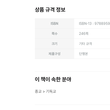
상품 규격 정보
상품상세정보
ISBN
ISBN-13 : 978895
쪽수
246쪽
크기
기타 규격
제품구성
단행본
이 책이 속한 분야
종교 > 기독교