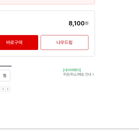
8,100
원
바로구매
나우드림
[네이버페이]
찜하기
주문/취소/배송 안내
이전
다음