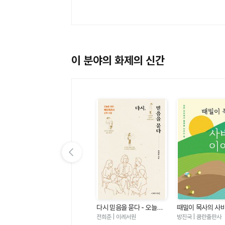
이 분야의 화제의 신간
이전 슬라이드 보기
우
마음밭 기경자 - 거친 마음
다시 믿음을 묻다 - 오늘을
때밀이 목사의 사
짜
이 선한 마음이 되기까지
위한 에드워즈의 신학 수업
기
한성열 | 규장
전희준 | 이레서원
방진국 | 쿰란출판사