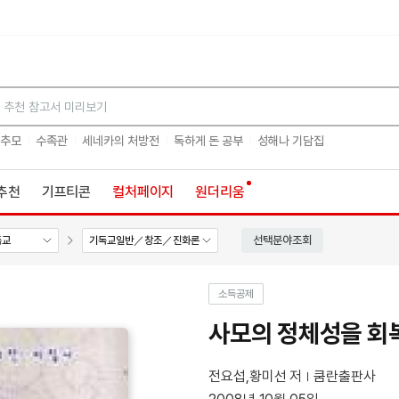
검색
 추모
수족관
세네카의 처방전
독하게 돈 공부
성해나 기담집
추천
기프티콘
컬처페이지
원더리움
선택분야조회
독교
기독교일반／창조／진화론
소득공제
사모의 정체성을 회
전요섭,황미선 저
쿰란출판사