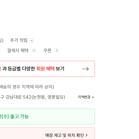
립)
추가 적립
결제사 혜택
쿠폰
추가 적립 안내 표시/숨기기
혜택 표시/숨기기
금
과 등급별 다양한
회원 혜택
보기
등록 페이지로 이동
배송의 경우 지역에 따라 상이)
구 강남대로 542(논현동, 영풍빌딩)
지역변경
2(수) 출고 가능
매장 재고 및 위치 확인