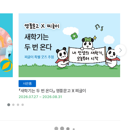
다음 슬라이드 보기
사은품
『새학기는 두 번 온다』 영풍문고 X 찌글이
이
2026.07.27 ~ 2026.08.31
20