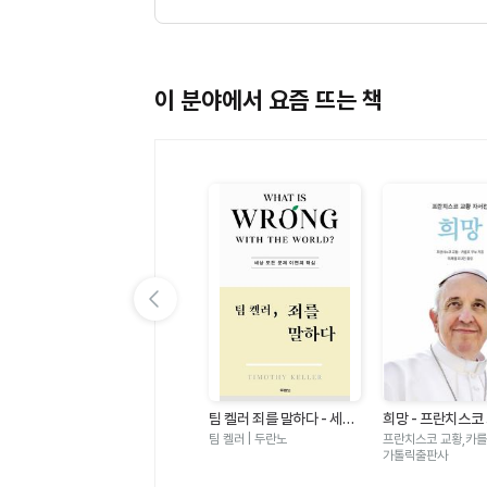
이 분야에서 요즘 뜨는 책
이전 슬라이드 보기
있
가자 가자 건너가자 - 아바
팀 켈러 죄를 말하다 - 세상
희망 - 프란치스코
노
타명상 × 아미타명상
모든 문제 이면의 핵심
서전
월호 | 민족사
팀 켈러 | 두란노
프란치스코 교황,카를로
가톨릭출판사