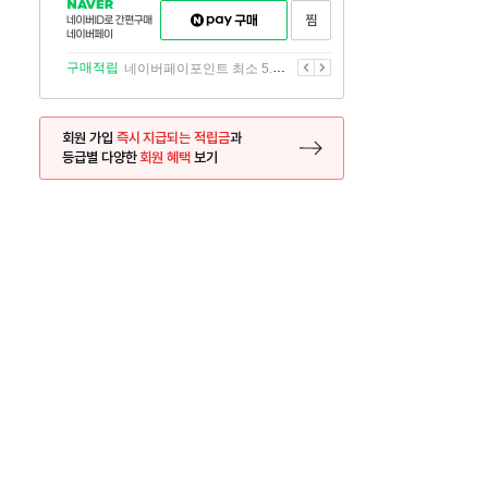
NAVER
네이버페이
찜하기
네이버
구매하기
ID로
간편구매
이전
다음
구매적립
네이버페이포인트 최소 5.5% 적립
네이버페이
회원 가입
즉시 지급되는 적립금
과
등급별 다양한
회원 혜택
보기
등록 페이지로 이동
사은품
사은품
달의 리뷰왕
신규가입시 최대 
26.01.01 ~ 2026.12.31
2025.12.31 ~ 2