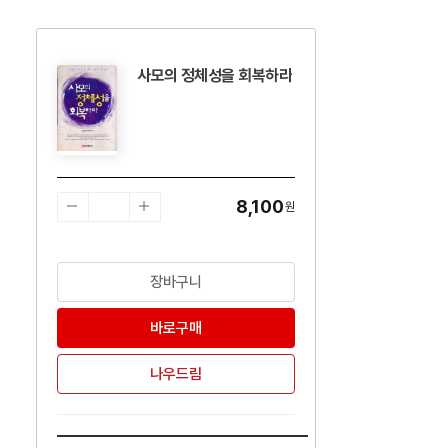
사모의 정체성을 회복하라
수량감소
수량증가
8,100
원
장바구니
바로구매
나우드림