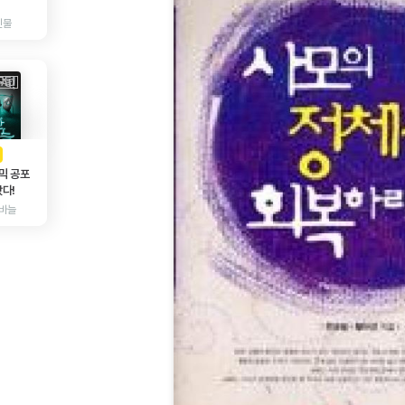
인물
AD
광고
믹 공포
다!
바늘