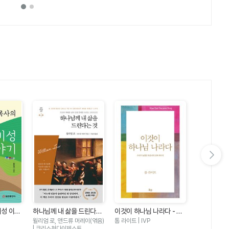
다음 슬라이드 보기
비성 이야
하나님께 내 삶을 드린다는
이것이 하나님 나라다 - 우
마음밭 기경자
것 - 기도와 예배를 넘어 인
리가 놓쳤던 복음서의 진짜
이 선한 마
윌리엄 로, 앤드류 머레이(엮음)
톰 라이트 | IVP
한성열 | 규장
생 전체를 드리는 그리스도
메시지
| 크리스천다이제스트