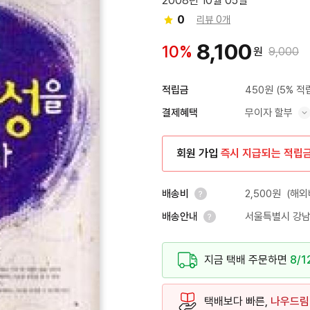
2008년 10월 05일
0
리뷰 0개
8,100
10%
원
9,000
450원
(5% 적
적립금
무이자 할부
결제혜택
혜택 표시/숨기기
회원 가입
즉시 지급되는 적립
2,500원
(해외
배송비
서울특별시 강남
배송안내
안내 열기
안내 열기
지금 택배 주문하면
8/1
택배보다 빠른,
나우드림