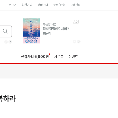
로그인
회원가입
장바구니
주문/배송
고객센터
AD
AD
유럽 도시 기행3
투명한 나선
풍성한 서사와 인문학적
탐정 갈릴레오 시리즈
통찰!
최신작
광고
광고
광고
광고
광고
히가시노게이고 추모
수족관
세네카의 처방전
독하게 돈 공부
성해나 기담집
이전 슬라이드 보기
다음 슬라이드 보기
이전
다음
신규가입 5,800원
사은품
이벤트
복하라