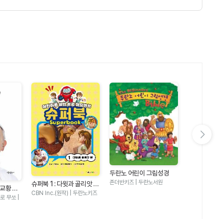
다음 슬라이드 보기
두란노 어린이 그림성경
두란노 어린
존더반키즈 | 두란노서원
슈퍼북 1 : 다윗과 골리앗 편
칼 라퍼튼 | 
 교황 자
- 어린이를 위한 성경 어드
CBN Inc.(원작) | 두란노키즈
 무쏘 |
벤처