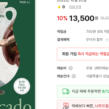
2022년 10월 26일
0
리뷰 0개
13,500
10%
원
15,0
750원
(5% 적
적립금
무이자 할부
결제혜택
혜택 표시/숨기기
회원 가입
즉시 지급되는 적립
무료
(해외배송의
배송비
서울특별시 강남
배송안내
안내 열기
안내 열기
지금 택배 주문하면
8/1
택배보다 빠른,
나우드림