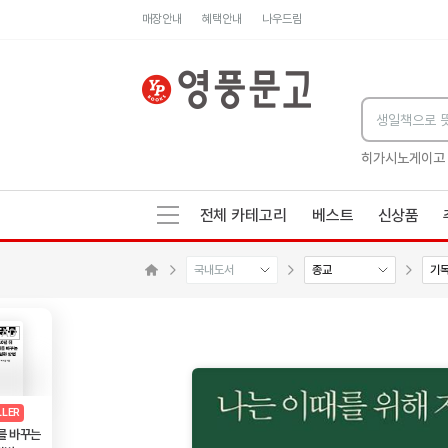
매장안내
혜택안내
나우드림
세네카의 처방전
독하게 돈 공부
성해나 기담집
히가시노게이고
전체 카테고리
베스트
신상품
국내도서
종교
기
수량감소
수량증가
메인으로 이동
AD
광고
LLER
를 바꾸는