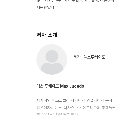
8장. 악인은 승리하지 못할 것이다 9장. 대반전의
지음받았다 주
저자 소개
저자 :
맥스루케이도
맥스 루케이도 Max Lucado
세계적인 베스트셀러 작가이자 연설가이자 목사로,
리우데자네이루, 텍사스주 샌안토니오의 교회들을
교육목사로 사역하고 있다.