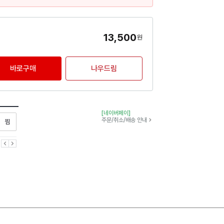
13,500
원
바로구매
나우드림
[네이버페이]
찜하기
주문/취소/배송 안내
이전
다음