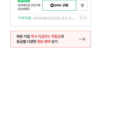
NAVER
네이버페이
찜하기
네이버
구매하기
ID로
간편구매
이전
다음
구매적립
네이버페이포인트 최소 5.5% 적립
네이버페이
회원 가입
즉시 지급되는 적립금
과
등급별 다양한
회원 혜택
보기
등록 페이지로 이동
사은품
사은품
달의 리뷰왕
신규가입시 최대 
26.01.01 ~ 2026.12.31
2025.12.31 ~ 2