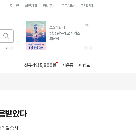
로그인
회원가입
장바구니
주문/배송
고객센터
AD
AD
유럽 도시 기행3
투명한 나선
풍성한 서사와 인문학적
탐정 갈릴레오 시리즈
통찰!
최신작
광고
광고
광고
광고
광고
히가시노게이고 추모
수족관
세네카의 처방전
독하게 돈 공부
성해나 기담집
이전 슬라이드 보기
다음 슬라이드 보기
이전
다음
신규가입 5,800원
사은품
이벤트
지음받았다
명의말씀사