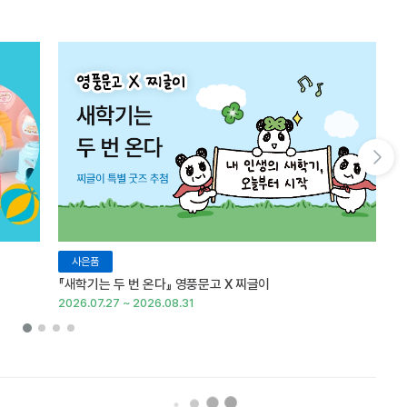
다음 슬라이드 보기
사은품
『새학기는 두 번 온다』 영풍문고 X 찌글이
이
2026.07.27 ~ 2026.08.31
20