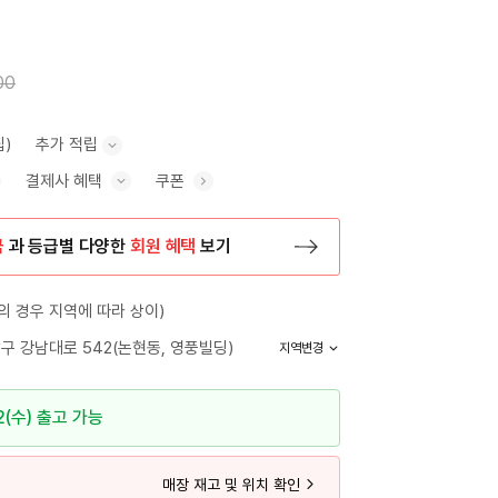
00
립)
추가 적립
결제사 혜택
쿠폰
추가 적립 안내 표시/숨기기
혜택 표시/숨기기
금
과 등급별 다양한
회원 혜택
보기
등록 페이지로 이동
 경우 지역에 따라 상이)
구 강남대로 542(논현동, 영풍빌딩)
지역변경
2(수) 출고 가능
매장 재고 및 위치 확인