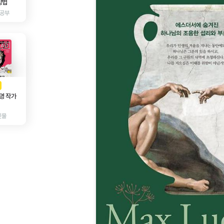
방법
 공부
AD
광고
영 작가
인물