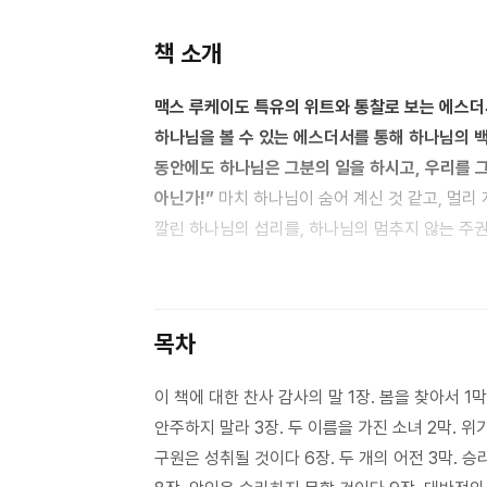
책 소개
맥스 루케이도 특유의 위트와 통찰로 보는 에스더서의 메시지! 하나님의 이름이 전혀 언급되
하나님을 볼 수 있는 에스더서를 통해 하나님의 백성이 겨울을 나는 법을 배우라. “우리가 인생의 겨울을 지나는
동안에도 하나님은 그분의 일을 하시고, 우리를 그 구원의 사역에 초청하신다. 나를 지으심은 이때를 위함이
아닌가!”
마치 하나님이 숨어 계신 것 같고, 멀리 계신 것 같고, 우리를 외면하시는 것 같을 때 우리는 에스더서에
깔린 하나님의 섭리를, 하나님의 멈추지 않는 주
드러내기 위해 큰 소리를 내실 필요가 없음을 상
드리우실 필요가 없다. 하나님은 침묵하시는 듯해
섭리 안에서 혼란과 위기가 승리로 이어진다. 결국
목차
하는가이다. 인생의 겨울철에도 우리의 도움이 어디
이때를 위함인지 누가 알겠는가! “세상은 혼란 속
이 책에 대한 찬사 감사의 말 1장. 봄을 찾아서 1
안주하지 말라 3장. 두 이름을 가진 소녀 2막. 위
구원은 성취될 것이다 6장. 두 개의 어전 3막. 