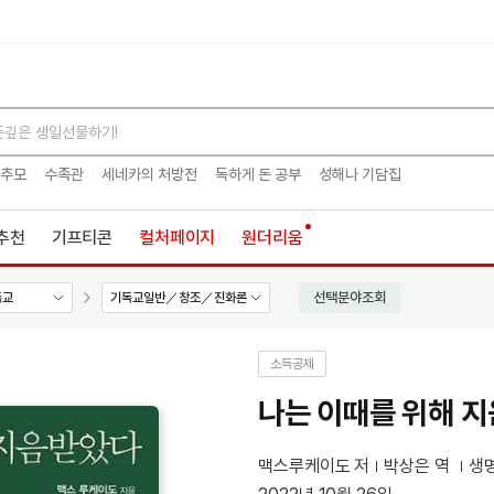
검색
 추모
수족관
세네카의 처방전
독하게 돈 공부
성해나 기담집
추천
기프티콘
컬처페이지
원더리움
선택분야조회
독교
기독교일반／창조／진화론
소득공제
나는 이때를 위해 
맥스루케이도 저
박상은 역
생