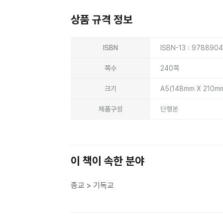
상품 규격 정보
상품상세정보
ISBN
ISBN-13 : 978890
쪽수
240쪽
크기
A5(148mm X 210m
제품구성
단행본
이 책이 속한 분야
종교 > 기독교