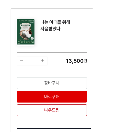
나는 이때를 위해
수량감소
수량증가
지음받았다
13,500
원
장바구니
바로구매
나우드림