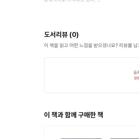
그의 말에 의하면 그는 “책을 읽지 않는 사람들을
놓치지 않는 그의 메시지는 지치고 상처 입은 사람
도서리뷰 (0)
그가 쓴 수많은 저서는 전 세계 56개 언어로 번
이 책을 읽고 어떤 느낌을 받으셨나요? 리뷰를 
번 수상했고, 그중 세 권은 ‘올해의 책’으로 선정
기독교 작가’로, <뉴욕타임스>는 ‘소셜미디어에서
그를 가리켜 “이 시대의 위대한 설교가이자 명문장
등
기여한 공로로 ECPA 피너클상을 수상한 바 있다
첫
본서를 비롯하여 『부활의 주와 함께 살라』, 『흔들
『맥스 루케이도와 함께하는 행복 연습』, 『당신은
(고슴도치), 『예수님처럼』(복있는사람), 『예수
이 책과 함께 구매한 책
MaxLucado.com
Facebook.com/MaxLucado