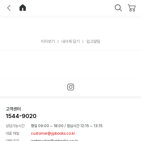
이전
홈으로 이동
닫기
미리보기
내서재 담기
입고알림
고객센터
1544-9020
상담가능시간
평일 09:00 ~ 18:00
/
점심시간 12:15 ~ 13:15
대표 메일
customer@ypbooks.co.kr
대량 주문
webmaster@ypbooks.co.kr