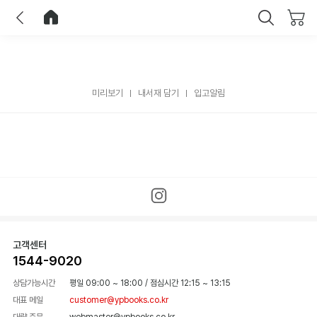
이전
홈으로 이동
닫기
미리보기
내서재 담기
입고알림
고객센터
1544-9020
상담가능시간
평일 09:00 ~ 18:00
/
점심시간 12:15 ~ 13:15
대표 메일
customer@ypbooks.co.kr
대량 주문
webmaster@ypbooks.co.kr