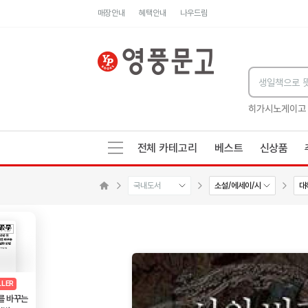
매장안내
혜택안내
나우드림
세네카의 처방전
독하게 돈 공부
성해나 기담집
히가시노게이고
전체 카테고리
베스트
신상품
국내도서
소설/에세이/시
대
수량감소
수량증가
메인으로 이동
AD
광고
LLER
를 바꾸는