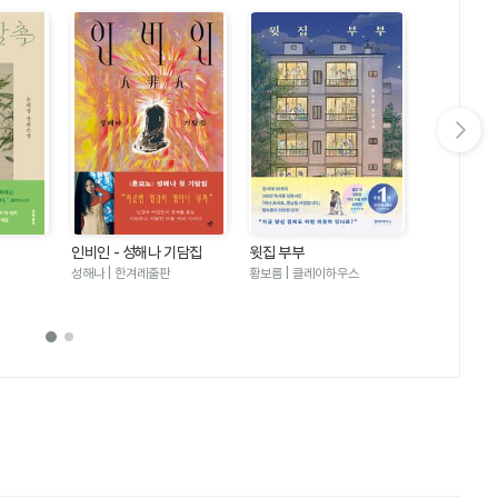
다음 슬라이드 보기
인비인 - 성해나 기담집
윗집 부부
달러구트 꿈 
러구트와 양
성해나 | 한겨레출판
황보름 | 클레이하우스
이미예 | 팩
기