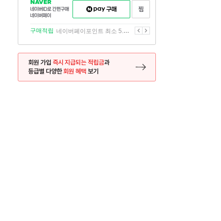
NAVER
네이버페이
찜하기
네이버
구매하기
ID로
간편구매
이전
다음
구매적립
네이버페이포인트 최소 5.5% 적립
네이버페이
회원 가입
즉시 지급되는 적립금
과
등급별 다양한
회원 혜택
보기
등록 페이지로 이동
사은품
사은품
달의 리뷰왕
신규가입시 최대 
26.01.01 ~ 2026.12.31
2025.12.31 ~ 2