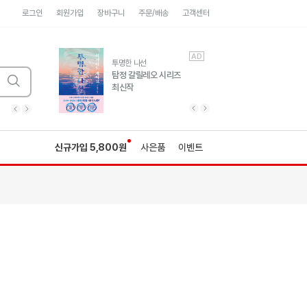
로그인
회원가입
장바구니
주문/배송
고객센터
AD
AD
유럽 도시 기행3
투명한 나선
풍성한 서사와 인문학적
탐정 갈릴레오 시리즈
통찰!
최신작
광고
광고
광고
광고
광고
히가시노게이고 추모
수족관
세네카의 처방전
독하게 돈 공부
성해나 기담집
이전 슬라이드 보기
다음 슬라이드 보기
이전
다음
신규가입 5,800원
사은품
이벤트