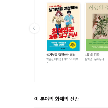
이전 슬라이드 보기
가
우리는 가장 밝은 밤에 헤어
생기부를 결정하는 최상위
시간의 감촉
졌다-도스토옙스키 단편 백
권 중등 탐구 독서 - 대치동
표도르 도스토옙스키 | 윌마
박은선,배혜림 | 메가스터디북
은희경 | 문학동네
야
필독서 50
스
이 분야의 화제의 신간