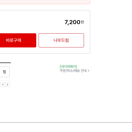
7,200
원
바로구매
나우드림
[네이버페이]
찜하기
주문/취소/배송 안내
이전
다음