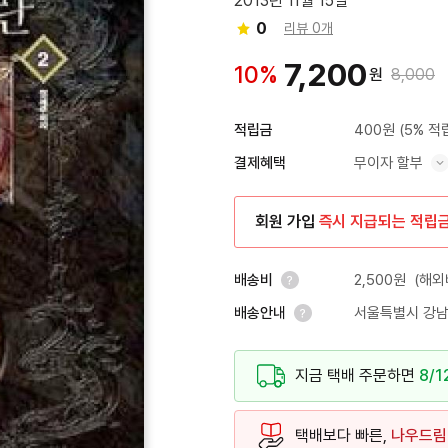
2013년 11월 15일
0
리뷰 0개
7,200
10%
원
8,000
400원
(5% 적
적립금
무이자 할부
결제혜택
혜택 표시/숨기기
회원 가입
즉시 지급되는 적립
2,500원
(해외
배송비
서울특별시 강남
배송안내
안내 열기
안내 열기
지금 택배 주문하면
8/1
택배보다 빠른,
나우드림