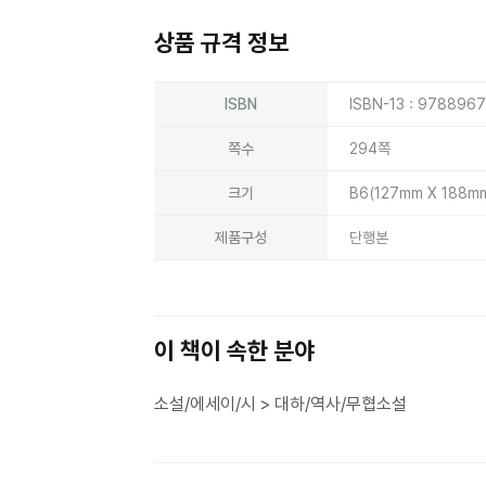
상품 규격 정보
상품상세정보
ISBN
ISBN-13 : 978896
쪽수
294쪽
크기
B6(127mm X 188m
제품구성
단행본
이 책이 속한 분야
소설/에세이/시 > 대하/역사/무협소설