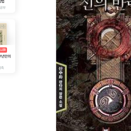
방법
 공부
AD
광고
LLER
 7년만의
감촉