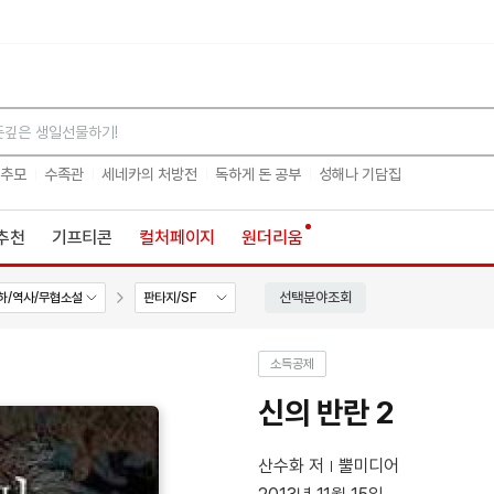
검색
 추모
수족관
세네카의 처방전
독하게 돈 공부
성해나 기담집
추천
기프티콘
컬처페이지
원더리움
선택분야조회
하/역사/무협소설
판타지/SF
소득공제
신의 반란 2
산수화 저
뿔미디어