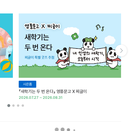
다음 슬라이드 보기
사은품
『새학기는 두 번 온다』 영풍문고 X 찌글이
이
2026.07.27 ~ 2026.08.31
20