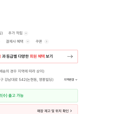
립)
추가 적립
결제사 혜택
쿠폰
추가 적립 안내 표시/숨기기
혜택 표시/숨기기
금
과 등급별 다양한
회원 혜택
보기
등록 페이지로 이동
배송의 경우 지역에 따라 상이)
구 강남대로 542(논현동, 영풍빌딩)
지역변경
2(수) 출고 가능
매장 재고 및 위치 확인