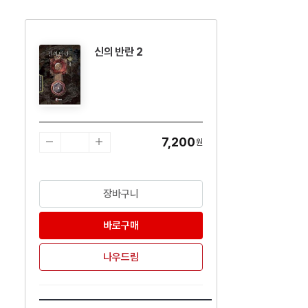
신의 반란 2
수량감소
수량증가
7,200
원
장바구니
바로구매
나우드림