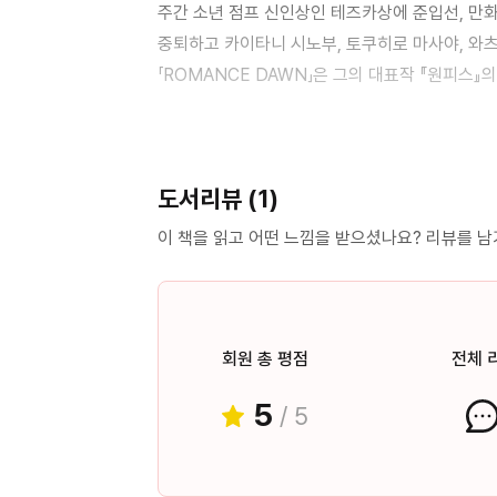
주간 소년 점프 신인상인 테즈카상에 준입선, 만
중퇴하고 카이타니 시노부, 토쿠히로 마사야, 와
「ROMANCE DAWN」은 그의 대표작 『원피스』의
시작하여 점프를 대표하는 인기만화가 되었고, 2
확인하였다.
도서리뷰 (1)
다작의 작가는 아니지만, 푸른 바다 위에서 통 크
매료시킨 작가 오다 에이치로. 그가 8명의 캐릭
이 책을 읽고 어떤 느낌을 받으셨나요? 리뷰를 
나오게끔 만드는 재치, 그들 속에 숨쉬는 끈끈한 
가볍지않은 판타지’의 타이틀이 세월을 무색하게 
회원 총 평점
전체 
5
/ 5