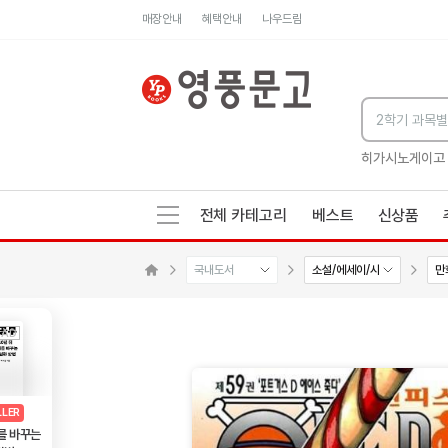
매장안내
혜택안내
나우드림
세네카의 처방전
독하게 돈 공부
성해나 기담집
히가시노게이고
전체 카테고리
베스트
신상품
국내도서
소설/에세이/시
만
수량감소
수량증가
메인으로 이동
AD
광고
LLER
를 바꾸는