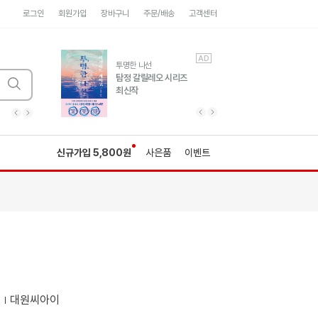
로그인
회원가입
장바구니
주문/배송
고객센터
AD
AD
유럽 도시 기행3
투명한 나선
풍성한 서사와 인문학적
탐정 갈릴레오 시리즈
통찰!
최신작
광고
광고
광고
광고
광고
히가시노게이고 추모
수족관
세네카의 처방전
독하게 돈 공부
성해나 기담집
이전 슬라이드 보기
다음 슬라이드 보기
이전
다음
신규가입 5,800원
사은품
이벤트
저
대원씨아이