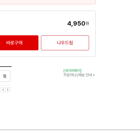
4,950
원
바로구매
나우드림
[네이버페이]
찜하기
주문/취소/배송 안내
이전
다음