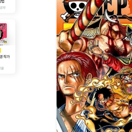
방법
 공부
AD
광고
영 작가
인물