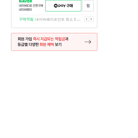
NAVER
네이버페이
찜하기
네이버
구매하기
ID로
간편구매
이전
다음
구매적립
네이버페이포인트 최소 5.5% 적립
네이버페이
회원 가입
즉시 지급되는 적립금
과
등급별 다양한
회원 혜택
보기
등록 페이지로 이동
사은품
사은품
달의 리뷰왕
신규가입시 최대 
26.01.01 ~ 2026.12.31
2025.12.31 ~ 2