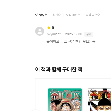
랭킹순
최신순
평점 높은순
평점 낮은순
5
skymi***
2025.09.08
구매
사용자 평점
좋아하고 보고 싶은 책만 모으는중
이 책과 함께 구매한 책