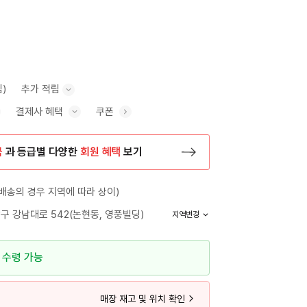
립)
추가 적립
결제사 혜택
쿠폰
추가 적립 안내 표시/숨기기
혜택 표시/숨기기
금
과 등급별 다양한
회원 혜택
보기
등록 페이지로 이동
배송의 경우 지역에 따라 상이)
구 강남대로 542(논현동, 영풍빌딩)
지역변경
 수령 가능
매장 재고 및 위치 확인