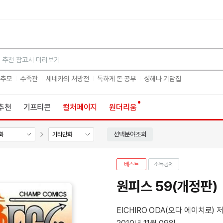
검색
 추모
수족관
세네카의 처방전
독하게 돈 공부
성해나 기담집
추천
기프티콘
컬처페이지
원더리움
선택분야조회
화
기타만화
베스트
소득공제
원피스 59(개정판)
EICHIRO ODA(오다 에이치로) 