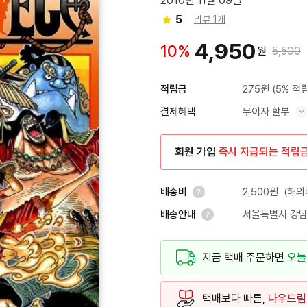
2010년 11월 09일
5
리뷰 1개
4,950
10%
원
5,500
275원
(5% 적
적립금
무이자 할부
결제혜택
혜택 표시/숨기기
회원 가입
즉시 지급되는 적립
2,500원
(해외
배송비
서울특별시 강남
배송안내
안내 열기
안내 열기
지금 택배 주문하면
오늘
택배보다 빠른,
나우드림