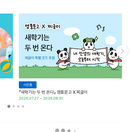
다음 슬라이드 보기
사은품
『새학기는 두 번 온다』 영풍문고 X 찌글이
이
2026.07.27 ~ 2026.08.31
20