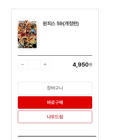
원피스 59(개정판)
수량감소
수량증가
4,950
원
장바구니
바로구매
나우드림