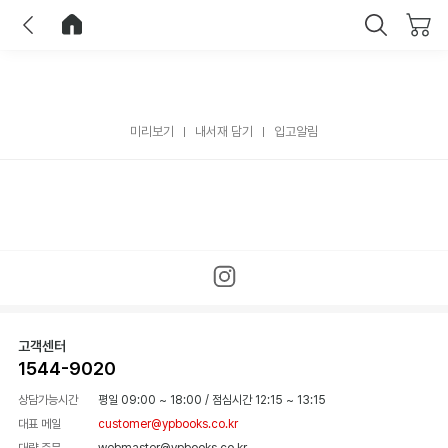
이전
홈으로 이동
닫기
미리보기
내서재 담기
입고알림
고객센터
1544-9020
상담가능시간
평일 09:00 ~ 18:00
/
점심시간 12:15 ~ 13:15
대표 메일
customer@ypbooks.co.kr
대량 주문
webmaster@ypbooks.co.kr