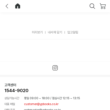
이전
홈으로 이동
닫기
미리보기
내서재 담기
입고알림
고객센터
1544-9020
상담가능시간
평일 09:00 ~ 18:00
/
점심시간 12:15 ~ 13:15
대표 메일
customer@ypbooks.co.kr
대량 주문
webmaster@ypbooks.co.kr