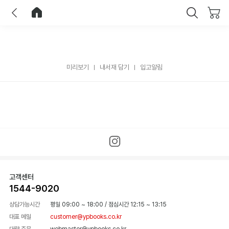
이전
홈으로 이동
닫기
미리보기
내서재 담기
입고알림
고객센터
1544-9020
상담가능시간
평일 09:00 ~ 18:00
/
점심시간 12:15 ~ 13:15
대표 메일
customer@ypbooks.co.kr
대량 주문
webmaster@ypbooks.co.kr