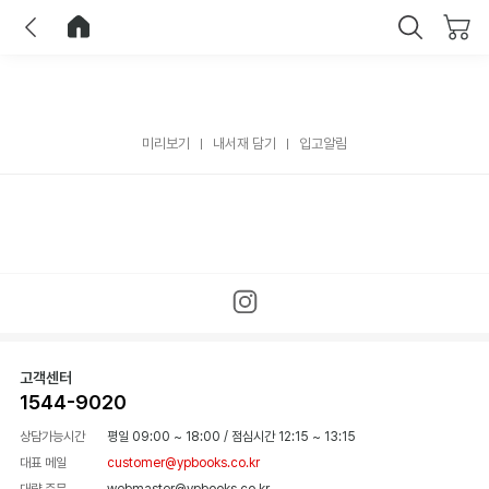
이전
홈으로 이동
닫기
미리보기
내서재 담기
입고알림
고객센터
1544-9020
상담가능시간
평일 09:00 ~ 18:00
/
점심시간 12:15 ~ 13:15
대표 메일
customer@ypbooks.co.kr
대량 주문
webmaster@ypbooks.co.kr