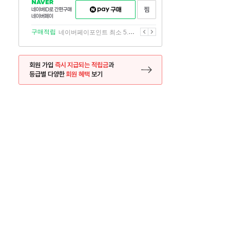
NAVER
네이버페이
찜하기
네이버
구매하기
ID로
간편구매
이전
다음
구매적립
네이버페이포인트 최소 5.5% 적립
네이버페이
회원 가입
즉시 지급되는 적립금
과
등급별 다양한
회원 혜택
보기
등록 페이지로 이동
사은품
사은품
달의 리뷰왕
신규가입시 최대 
26.01.01 ~ 2026.12.31
2025.12.31 ~ 2