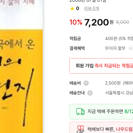
2008년 07월 01일
0
리뷰 0개
7,200
10%
원
8,000
400원
(5% 적
적립금
무이자 할부
결제혜택
혜택 표시/숨기기
회원 가입
즉시 지급되는 적립
2,500원
(해외
배송비
서울특별시 강남
배송안내
안내 열기
안내 열기
지금 택배 주문하면
8/1
택배보다 빠른,
나우드림