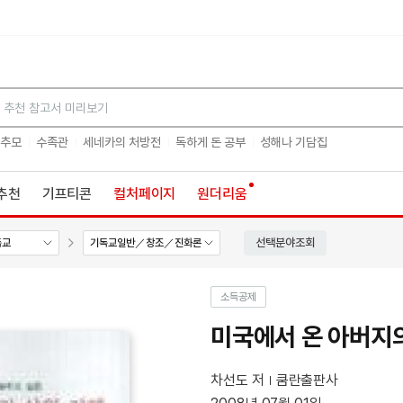
검색
 추모
수족관
세네카의 처방전
독하게 돈 공부
성해나 기담집
추천
기프티콘
컬처페이지
원더리움
선택분야조회
독교
기독교일반／창조／진화론
소득공제
미국에서 온 아버지
차선도 저
쿰란출판사