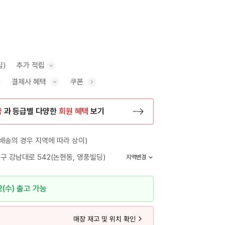
립)
추가 적립
결제사 혜택
쿠폰
추가 적립 안내 표시/숨기기
혜택 표시/숨기기
금
과 등급별 다양한
회원 혜택
보기
등록 페이지로 이동
배송의 경우 지역에 따라 상이)
구 강남대로 542(논현동, 영풍빌딩)
지역변경
2(수) 출고 가능
매장 재고 및 위치 확인