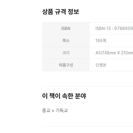
상품 규격 정보
상품상세정보
ISBN
ISBN-13 : 978895
쪽수
195쪽
크기
A5(148mm X 210m
제품구성
단행본
이 책이 속한 분야
종교 > 기독교