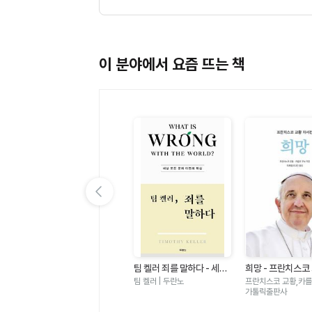
이 분야에서 요즘 뜨는 책
이전 슬라이드 보기
있
가자 가자 건너가자 - 아바
팀 켈러 죄를 말하다 - 세상
희망 - 프란치스코
노
타명상 × 아미타명상
모든 문제 이면의 핵심
서전
월호 | 민족사
팀 켈러 | 두란노
프란치스코 교황,카를로
가톨릭출판사