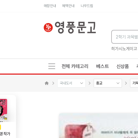
매장안내
혜택안내
나우드림
세네카의 처방전
독하게 돈 공부
성해나 기담집
히가시노게이고
전체 카테고리
베스트
신상품
국내도서
종교
기
수량감소
수량증가
메인으로 이동
AD
광고
영 작가