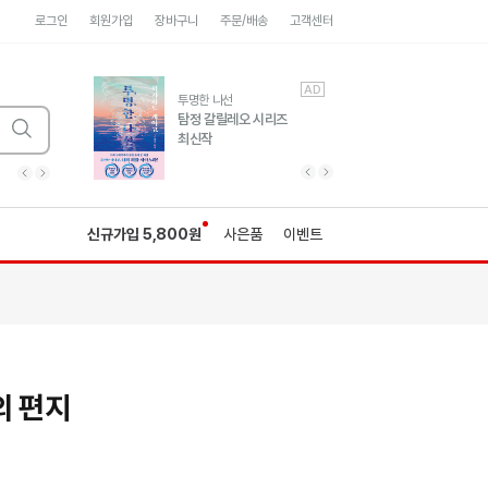
로그인
회원가입
장바구니
주문/배송
고객센터
AD
AD
유럽 도시 기행3
투명한 나선
풍성한 서사와 인문학적
탐정 갈릴레오 시리즈
통찰!
최신작
광고
광고
광고
광고
광고
히가시노게이고 추모
수족관
세네카의 처방전
독하게 돈 공부
성해나 기담집
이전 슬라이드 보기
다음 슬라이드 보기
이전
다음
신규가입 5,800원
사은품
이벤트
의 편지