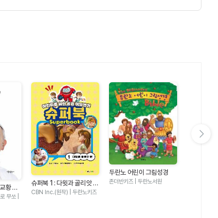
다음 슬라이드 보기
두란노 어린이 그림성경
두란노 어린
존더반키즈 | 두란노서원
슈퍼북 1 : 다윗과 골리앗 편
칼 라퍼튼 | 
 교황 자
- 어린이를 위한 성경 어드
CBN Inc.(원작) | 두란노키즈
 무쏘 |
벤처