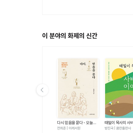
이 분야의 화제의 신간
이전 슬라이드 보기
우
마음밭 기경자 - 거친 마음
다시 믿음을 묻다 - 오늘을
때밀이 목사의 사
짜
이 선한 마음이 되기까지
위한 에드워즈의 신학 수업
기
한성열 | 규장
전희준 | 이레서원
방진국 | 쿰란출판사