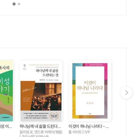
다음 슬라이드 보기
비성 이야
하나님께 내 삶을 드린다는
이것이 하나님 나라다 - 우
마음밭 기경자
것 - 기도와 예배를 넘어 인
리가 놓쳤던 복음서의 진짜
이 선한 마
윌리엄 로, 앤드류 머레이(엮음)
톰 라이트 | IVP
한성열 | 규장
생 전체를 드리는 그리스도
메시지
| 크리스천다이제스트