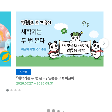
다음 슬라이드 보기
사은품
『새학기는 두 번 온다』 영풍문고 X 찌글이
이
2026.07.27 ~ 2026.08.31
20