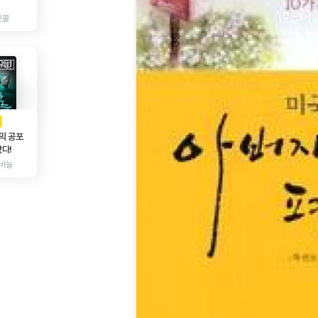
인물
AD
광고
믹 공포
다!
바늘