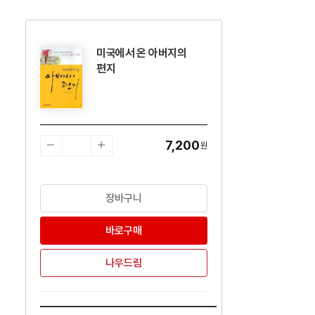
미국에서 온 아버지의
수량감소
수량증가
편지
7,200
원
장바구니
바로구매
나우드림