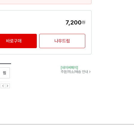
7,200
원
바로구매
나우드림
[네이버페이]
찜하기
주문/취소/배송 안내
이전
다음