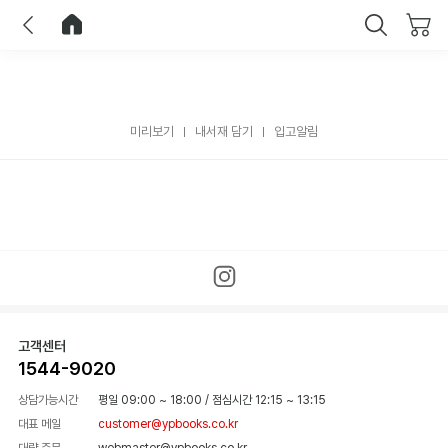
이전
홈으로 이동
닫기
미리보기
내서재 담기
입고알림
고객센터
1544-9020
상담가능시간
평일 09:00 ~ 18:00
/
점심시간 12:15 ~ 13:15
대표 메일
customer@ypbooks.co.kr
대량 주문
webmaster@ypbooks.co.kr